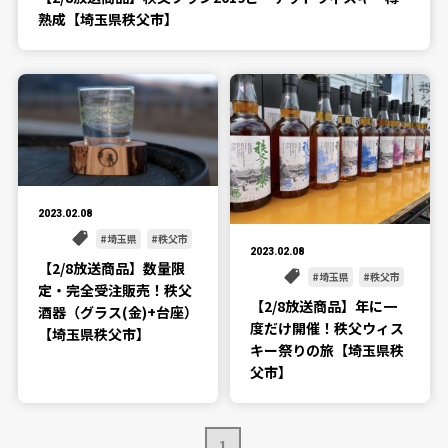
熟成【埼玉県秩父市】
2023.02.08
埼玉県
秩父市
2023.02.08
【2/8放送商品】数量限
埼玉県
秩父市
定・完全受注販売！秩父
【2/8放送商品】年に一
酒器（グラス(金)+台座）
度だけ開催！秩父ウィス
【埼玉県秩父市】
キー祭りの旅【埼玉県秩
父市】
1