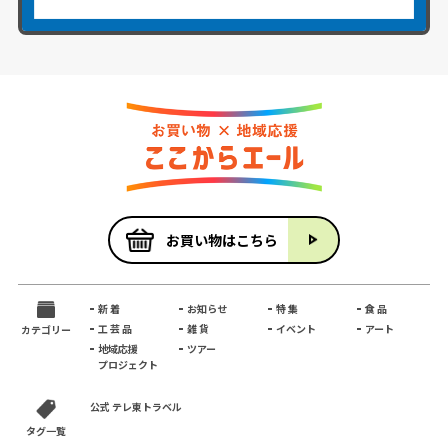
お買い物はこちら
新 着
お知らせ
特 集
食 品
工 芸 品
雑 貨
イベント
アート
カテゴリー
地域応援
ツアー
プロジェクト
公式 テレ東トラベル
タグ一覧