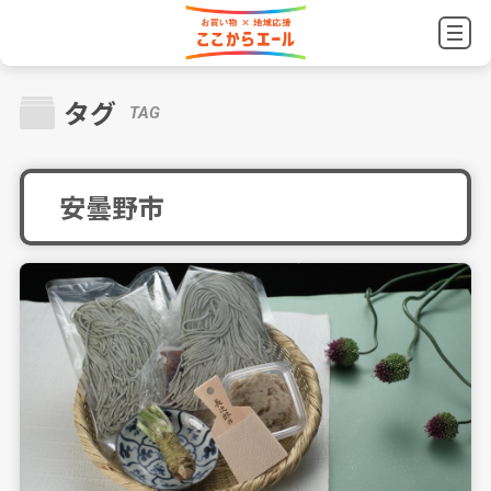
タグ
TAG
安曇野市