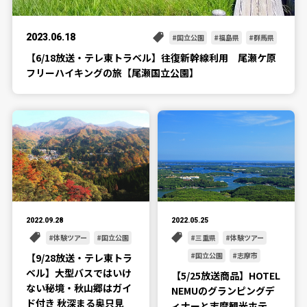
2023.06.18
国立公園
福島県
群馬県
【6/18放送・テレ東トラベル】往復新幹線利用 尾瀬ケ原
フリーハイキングの旅【尾瀬国立公園】
2022.09.28
2022.05.25
体験ツアー
国立公園
三重県
体験ツアー
国立公園
志摩市
【9/28放送・テレ東トラ
ベル】大型バスではいけ
【5/25放送商品】HOTEL
ない秘境・秋山郷はガイ
NEMUのグランピングデ
ド付き 秋深まる奥只見
ィナーと志摩観光ホテ