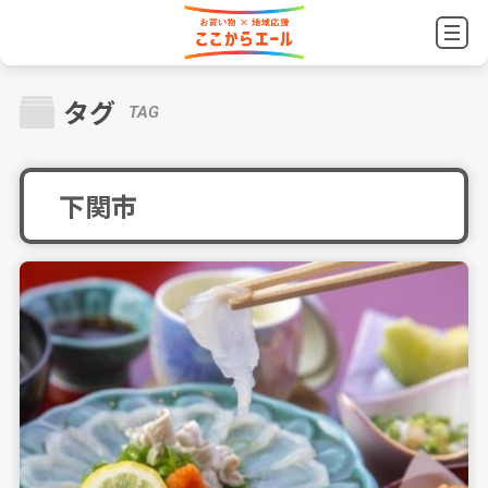
タグ
TAG
下関市