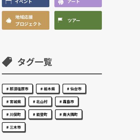
イベント
アート
地域応援
ツアー
プロジェクト
タグ一覧
那須塩原市
栃木県
仙台市
宮城県
北山村
霧島市
川俣町
能登町
南大隅町
三木市