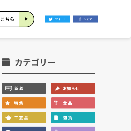
はこちら
ツイート
シェア
カテゴリー
新 着
お知らせ
特 集
食 品
工 芸 品
雑 貨