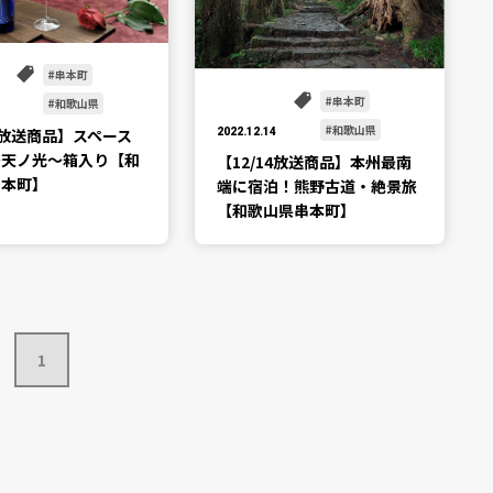
串本町
串本町
和歌山県
和歌山県
14放送商品】スペース
2022.12.14
～天ノ光～箱入り【和
【12/14放送商品】本州最南
串本町】
端に宿泊！熊野古道・絶景旅
【和歌山県串本町】
1