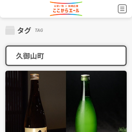
タグ
TAG
久御山町