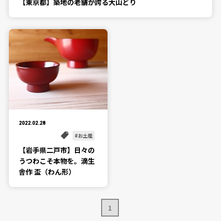
【東京都】築地の老舗が誇る大山どり
2022.02.28
お土産
【岩手県二戸市】日々の
うつわこそ本物を。滴生
舎作 盃（わん形）
1