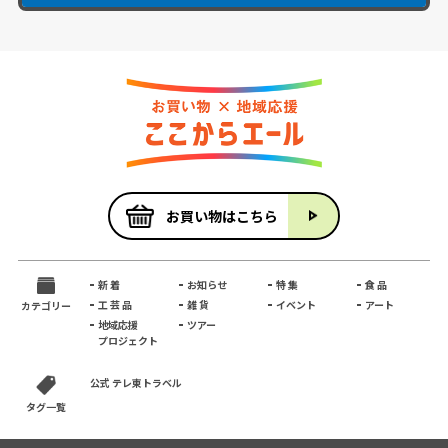
お買い物はこちら
新 着
お知らせ
特 集
食 品
工 芸 品
雑 貨
イベント
アート
カテゴリー
地域応援
ツアー
プロジェクト
公式 テレ東トラベル
タグ一覧