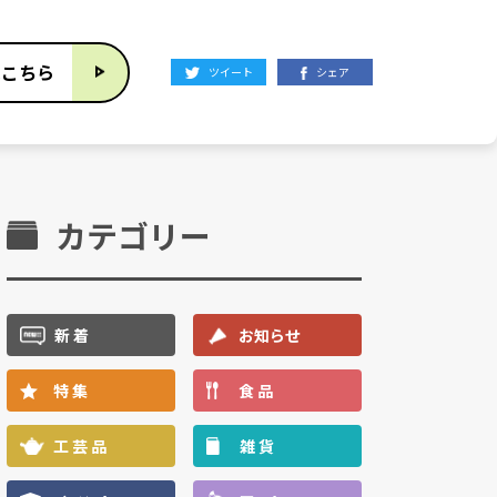
はこちら
ツイート
シェア
カテゴリー
新 着
お知らせ
特 集
食 品
工 芸 品
雑 貨