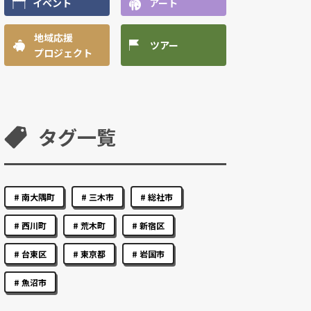
イベント
アート
地域応援
ツアー
プロジェクト
タグ一覧
南大隅町
三木市
総社市
西川町
荒木町
新宿区
台東区
東京都
岩国市
魚沼市