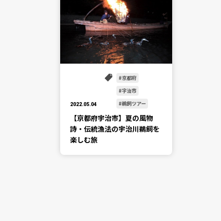
京都府
宇治市
鵜飼ツアー
2022.05.04
【京都府宇治市】夏の風物
詩・伝統漁法の宇治川鵜飼を
楽しむ旅