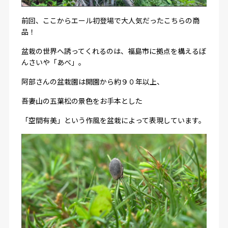
前回、ここからエール初登場で大人気だったこちらの商
品！
盆栽の世界へ誘ってくれるのは、福島市に拠点を構えるぼ
んさいや「あべ」。
阿部さんの盆栽園は
開園から約９０年以上、
吾妻山の五葉松の景色をお手本とした
「空間有美」という作風を盆栽によって表現
しています。