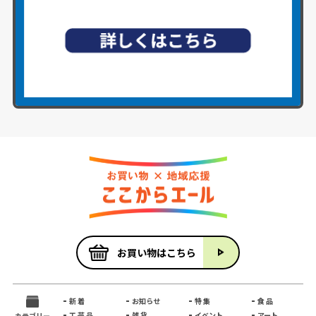
お買い物はこちら
新 着
お知らせ
特 集
食 品
工 芸 品
雑 貨
イベント
アート
カテゴリー