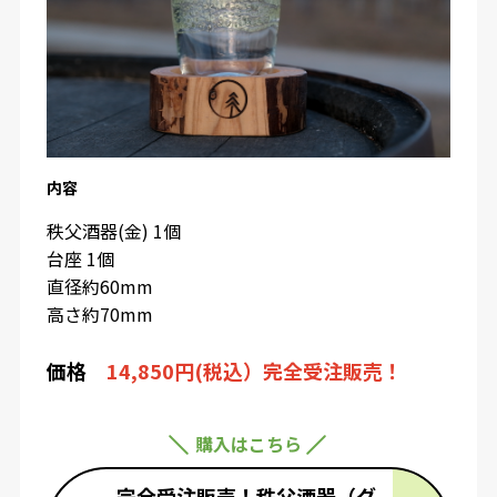
内容
秩父酒器(金) 1個
台座 1個
直径約60mm
高さ約70mm
価格
14
,850円(税込）完全受注販売！
購入はこちら
完全受注販売！秩父酒器（グ