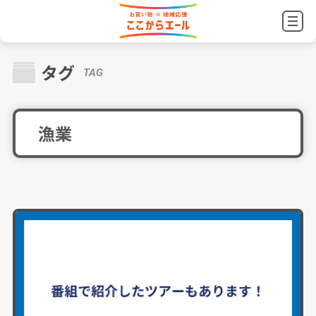
タグ
TAG
漁業