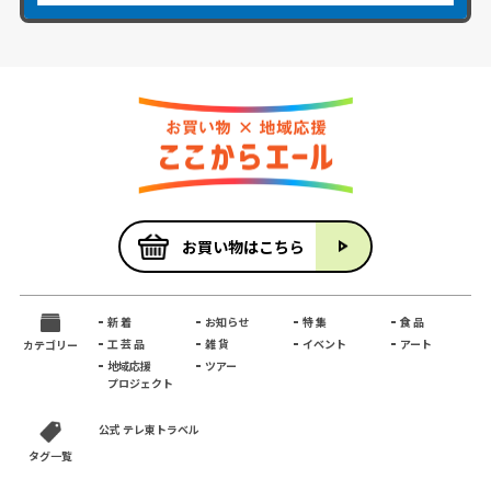
お買い物はこちら
新 着
お知らせ
特 集
食 品
工 芸 品
雑 貨
イベント
アート
カテゴリー
地域応援
ツアー
プロジェクト
公式 テレ東トラベル
タグ一覧