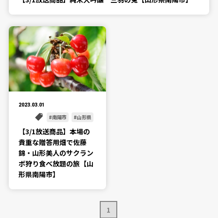
2023.03.01
南陽市
山形県
【3/1放送商品】本場の
貴重な贈答用畑で佐藤
錦・山形美人のサクラン
ボ狩り食べ放題の旅【山
形県南陽市】
1