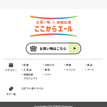
お買い物はこちら
新 着
お知らせ
特 集
食 品
工 芸 品
雑 貨
イベント
アート
カテゴリー
地域応援
ツアー
プロジェクト
公式 テレ東トラベル
タグ一覧
Copyright(c)TV TOKYO Direct,Inc