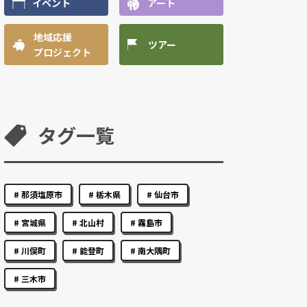
イベント
アート
地域応援
ツアー
プロジェクト
タグ一覧
那須塩原市
栃木県
仙台市
宮城県
北山村
霧島市
川俣町
能登町
南大隅町
三木市