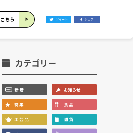
はこちら
ツイート
シェア
カテゴリー
新 着
お知らせ
特 集
食 品
工 芸 品
雑 貨