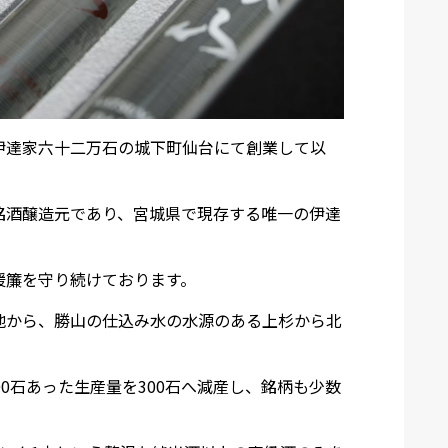
伊達家六十二万石の城下町仙台にて創業して以
銘酒醸造元であり、宮城県で現存する唯一の伊達
暖簾を守り続けております。
地から、勝山の仕込み水の水源のある上杉から北
0石あった生産量を300石へ減産し、
銘柄も少数