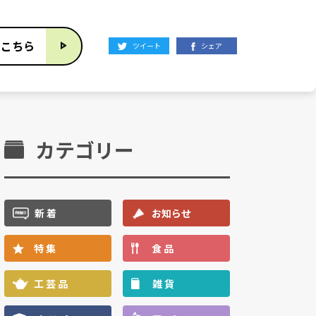
はこちら
ツイート
シェア
カテゴリー
新 着
お知らせ
特 集
食 品
工 芸 品
雑 貨