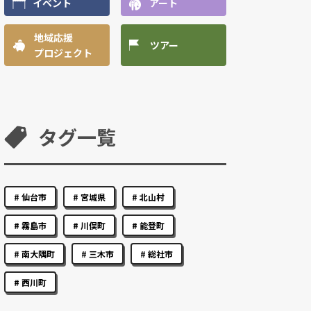
イベント
アート
地域応援
ツアー
プロジェクト
タグ一覧
仙台市
宮城県
北山村
霧島市
川俣町
能登町
南大隅町
三木市
総社市
西川町