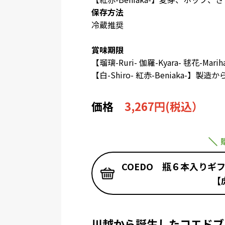
保存方法
冷蔵推奨
賞味期限
【瑠璃-Ruri- 伽羅-Kyara- 毬花-Marih
【白-Shiro- 紅赤-Beniaka-】製造か
価格
3,267円(税込）
COEDO 瓶６本入りギ
【
川越から誕生したコエドブ