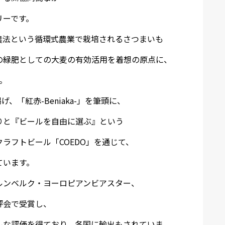
リーです。
農法という循環式農業で栽培されるさつまいも
の緑肥としての大麦の有効活用を着想の原点に、
。
に掲げ、「紅赤-Beniaka-」を筆頭に、
りと『ビールを自由に選ぶ』という
ラフトビール「COEDO」を通じて、
ています。
ルンベルク・ヨーロピアンビアスター、
評会で受賞し、
ルな評価を得ており、各国に輸出もされていま