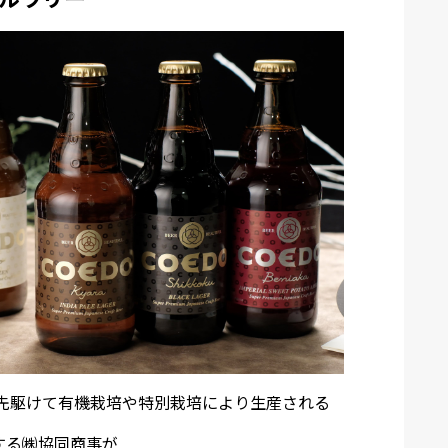
ら先駆けて有機栽培や特別栽培により生産される
する㈱協同商事が