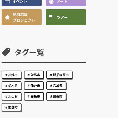
イベント
アート
地域応援
ツアー
プロジェクト
タグ一覧
川越市
対馬市
那須塩原市
栃木県
仙台市
宮城県
北山村
霧島市
川俣町
能登町