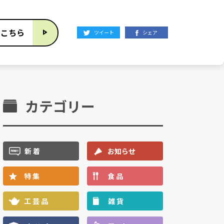
はこちら
ツイート
シェア
カテゴリー
新 着
お知らせ
特 集
食 品
工 芸 品
雑 貨