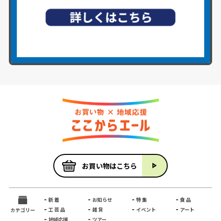
お買い物はこちら
新 着
お知らせ
特 集
食 品
工 芸 品
雑 貨
イベント
アート
カテゴリー
地域応援
ツアー