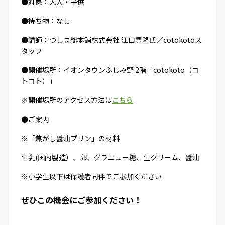
●対象：大人・子供
●持ち物：なし
●講師：
つしま総本舗株式会社 江口豊隆氏／cotokotoス
タッフ
●開催場所：イオンタウンふじみ野 2階「cotokoto（コ
トコト）」
※開催場所のアクセス方法は
こちら
●ご案内
※「焦がし醤油プリン」の材料
牛乳(国内製造）、卵、グラニュー糖、生クリーム、醤油
※小学生以下は保護者同伴でご参加ください
ぜひこの機会にご参加ください！