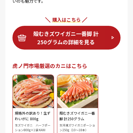
いのも魅力です。
購入はこちら
殻むきズワイガニ一番脚 計
250グラムの詳細を見る
虎ノ門市場厳選のカニはこちら
規格外の訳あり！生ず
殻むきズワイガニ一番
わいがに 800g
脚 計250グラム
生ズワイガニ ハーフポー
生冷凍ズワイガニポーショ
ション800g×1袋 KANI
ン250g（10～18本）