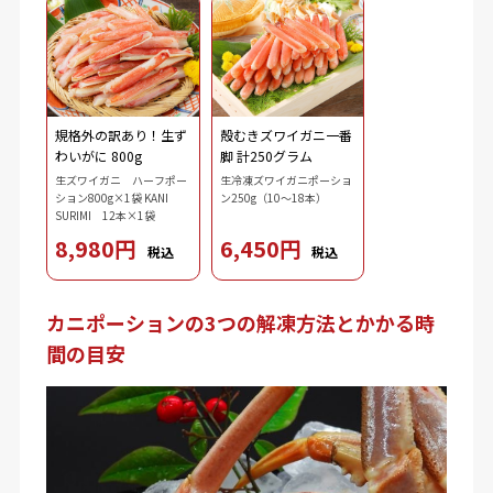
規格外の訳あり！生ず
殻むきズワイガニ一番
わいがに 800g
脚 計250グラム
生ズワイガニ ハーフポー
生冷凍ズワイガニポーショ
ション800g×1袋 KANI
ン250g（10～18本）
SURIMI 12本×1袋
8,980円
6,450円
税込
税込
カニポーションの3つの解凍方法とかかる時
間の目安