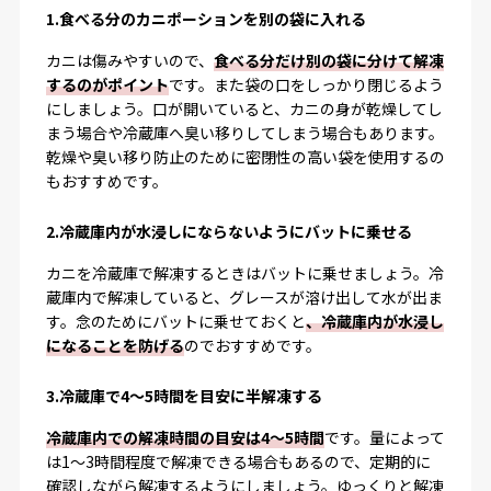
1.食べる分のカニポーションを別の袋に入れる
カニは傷みやすいので、
食べる分だけ別の袋に分けて解凍
するのがポイント
です。また袋の口をしっかり閉じるよう
にしましょう。口が開いていると、カニの身が乾燥してし
まう場合や冷蔵庫へ臭い移りしてしまう場合もあります。
乾燥や臭い移り防止のために密閉性の高い袋を使用するの
もおすすめです。
2.冷蔵庫内が水浸しにならないようにバットに乗せる
カニを冷蔵庫で解凍するときはバットに乗せましょう。冷
蔵庫内で解凍していると、グレースが溶け出して水が出ま
す。念のためにバットに乗せておくと
、冷蔵庫内が水浸し
になることを防げる
のでおすすめです。
3.冷蔵庫で4～5時間を目安に半解凍する
冷蔵庫内での解凍時間の目安は4～5時間
です。量によって
は1～3時間程度で解凍できる場合もあるので、定期的に
確認しながら解凍するようにしましょう。ゆっくりと解凍