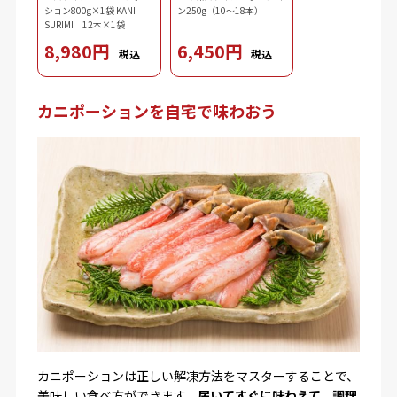
ション800g×1袋 KANI
ン250g（10～18本）
SURIMI 12本×1袋
8,980円
6,450円
税込
税込
カニポーションを自宅で味わおう
カニポーションは正しい解凍方法をマスターすることで、
美味しい食べ方ができます。
届いてすぐに味わえて、調理