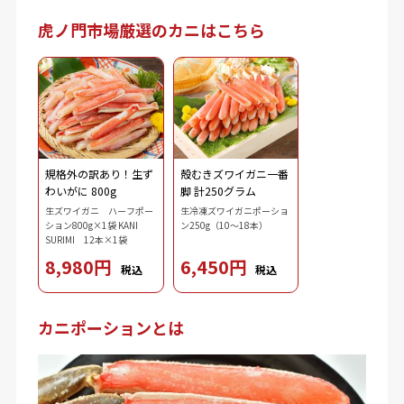
虎ノ門市場厳選のカニはこちら
規格外の訳あり！生ず
殻むきズワイガニ一番
わいがに 800g
脚 計250グラム
生ズワイガニ ハーフポー
生冷凍ズワイガニポーショ
ション800g×1袋 KANI
ン250g（10～18本）
SURIMI 12本×1袋
8,980円
6,450円
税込
税込
カニポーションとは