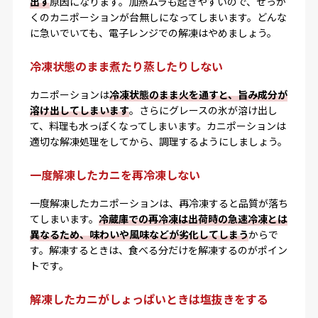
出す
原因になります。加熱ムラも起きやすいので、せっか
くのカニポーションが台無しになってしまいます。どんな
に急いでいても、電子レンジでの解凍はやめましょう。
冷凍状態のまま煮たり蒸したりしない
カニポーションは
冷凍状態のまま火を通すと、旨み成分が
溶け出してしまいます
。さらにグレースの氷が溶け出し
て、料理も水っぽくなってしまいます。カニポーションは
適切な解凍処理をしてから、調理するようにしましょう。
一度解凍したカニを再冷凍しない
一度解凍したカニポーションは、再冷凍すると品質が落ち
てしまいます。
冷蔵庫での再冷凍は出荷時の急速冷凍とは
異なるため、味わいや風味などが劣化してしまう
からで
す。解凍するときは、食べる分だけを解凍するのがポイン
トです。
解凍したカニがしょっぱいときは塩抜きをする