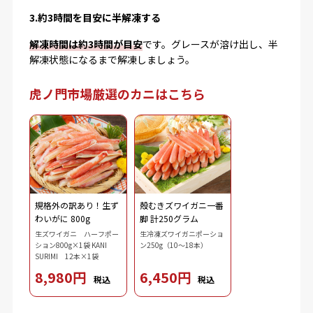
3.約3時間を目安に半解凍する
解凍時間は約3時間が目安
です。グレースが溶け出し、半
解凍状態になるまで解凍しましょう。
虎ノ門市場厳選のカニはこちら
規格外の訳あり！生ず
殻むきズワイガニ一番
わいがに 800g
脚 計250グラム
生ズワイガニ ハーフポー
生冷凍ズワイガニポーショ
ション800g×1袋 KANI
ン250g（10～18本）
SURIMI 12本×1袋
8,980円
6,450円
税込
税込