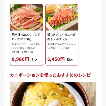
規格外の訳あり！生ず
殻むきズワイガニ一番
わいがに 800g
脚 計250グラム
生ズワイガニ ハーフポー
生冷凍ズワイガニポーショ
ション800g×1袋 KANI
ン250g（10～18本）
SURIMI 12本×1袋
8,980円
6,450円
税込
税込
カニポーションを使ったおすすめのレシピ