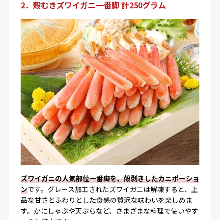
2．殻むきズワイガニ一番脚 計250グラム
ズワイガニの人気部位一番脚を、殻剥きしたカニポーショ
ン
です。グレース加工されたズワイガニは解凍すると、上
品な甘さとふわりとした食感の贅沢な味わいを楽しめま
す。かにしゃぶや天ぷらなど、さまざまな料理で使いやす