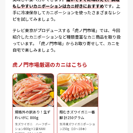
もしやすいカニポーションはカニ好きにおすすめ
です。上
手に冷凍保存してカニポーションを使ったさまざまなレシ
ピを試してみましょう。
テレビ東京がプロデュースする「虎ノ門市場」では、今回
紹介したカニポーションなど種類豊富なカニ商品を取り扱
っています。「虎ノ門市場」からお取り寄せして、カニを
自宅で楽しみましょう。
虎ノ門市場厳選のカニはこちら
規格外の訳あり！生ず
殻むきズワイガニ一番
わいがに 800g
脚 計250グラム
生ズワイガニ ハーフポー
生冷凍ズワイガニポーショ
ション800g×1袋 KANI
ン250g（10～18本）