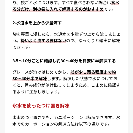
り、袋ごと水につけます。すべて食べきれない場合は
食べ
る分だけ、別の袋に入れて解凍するのがおすすめ
です。
2.水道水を上から少量流す
袋を容器に浸したら、水道水を少量ずつ上から流しましょ
う。
勢いよく流す必要はない
ので、ゆっくりと確実に解凍
できます。
3.5～10分ごとに確認し約30～40分を目安に半解凍する
グレースが溶けはじめてから、
芯が少し残る程度まで約
30～40分半で解凍
します。解凍した状態で水につけてお
くと、旨み成分が溶け出してしまうため、こまめに確認す
るように注意しましょう。
氷水を使ったつけ置き解凍
氷水のつけ置きでも、カニポーションは解凍できます。氷
水でのカニポーションの解凍方法は以下の通りです。