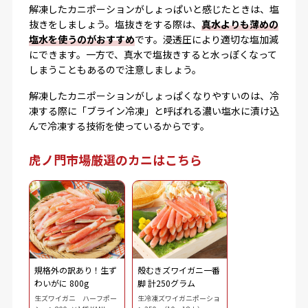
解凍したカニポーションがしょっぱいと感じたときは、塩
抜きをしましょう。塩抜きをする際は、
真水よりも薄めの
塩水を使うのがおすすめ
です。浸透圧により適切な塩加減
にできます。一方で、真水で塩抜きすると水っぽくなって
しまうこともあるので注意しましょう。
解凍したカニポーションがしょっぱくなりやすいのは、冷
凍する際に「ブライン冷凍」と呼ばれる濃い塩水に漬け込
んで冷凍する技術を使っているからです。
虎ノ門市場厳選のカニはこちら
規格外の訳あり！生ず
殻むきズワイガニ一番
わいがに 800g
脚 計250グラム
生ズワイガニ ハーフポー
生冷凍ズワイガニポーショ