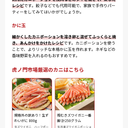
レシピ
です。餃子などでも代用可能で、家族で手作りパー
ティーをしてみてはいかがでしょうか。
かに玉
細かくしたカニポーションを溶き卵と混ぜてふっくらと焼
き、あんかけをかけたレシピ
です。カニポーションを使う
ことで、よりリッチな本格かに玉を作れます。ネギなどの
香味野菜を入れるのもおすすめです。
虎ノ門市場厳選のカニはこちら
規格外の訳あり！生ず
殻むきズワイガニ一番
わいがに 800g
脚 計250グラム
生ズワイガニ ハーフポー
生冷凍ズワイガニポーショ