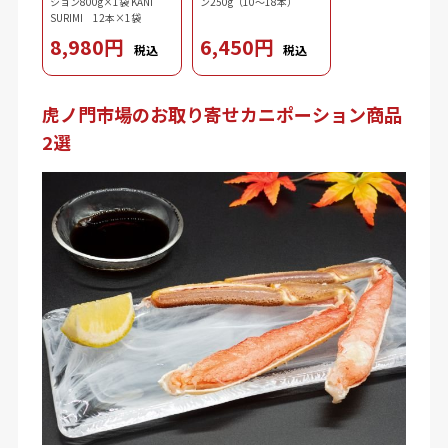
ション800g×1袋 KANI
ン250g（10～18本）
SURIMI 12本×1袋
8,980円
6,450円
税込
税込
虎ノ門市場のお取り寄せカニポーション商品
2選