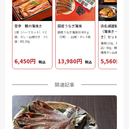
登亭 鰻の蒲焼き
国産うなぎ蒲焼
浜名湖謹製 鰻三
（蒲焼き・刻み・
1尾（ハーフカット）×2
国産うなぎ蒲焼 計600ｇ
き）セット
袋、タレ・山椒付き ※1
（5尾）、山椒・タレ 5袋
袋：約130g
蒲焼110g、刻み鰻（
込）60g、鰻肝蒲焼10
蒲焼タレ山椒（タレ10
ｘ2、山椒0.2gｘ2）
6,450円
13,980円
5,560円
税込
税込
税
3.7g、ダシ10ml、わ
2.5g、刻み海苔0.3g
関連記事