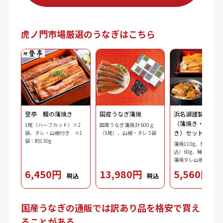
虎ノ門市場厳選のうなぎはこちら
登亭 鰻の蒲焼き
国産うなぎ蒲焼
浜名湖謹製 鰻三
（蒲焼き・刻み・
1尾（ハーフカット）×2
国産うなぎ蒲焼 計600ｇ
き）セット
袋、タレ・山椒付き ※1
（5尾）、山椒・タレ 5袋
袋：約130g
蒲焼110g、刻み鰻（
込）60g、鰻肝蒲焼10
蒲焼タレ山椒（タレ10
ｘ2、山椒0.2gｘ2）
6,450円
13,980円
5,560円
税込
税込
税
3.7g、ダシ10ml、わ
2.5g、刻み海苔0.3g
国産うなぎの通販では訳あり品を格安で買え
ることがある