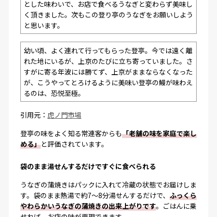
とした味わいで、お店で食べるうなぎと変わらず美味し
く頂きました。次もこの登り亭のうなぎをお願いしよう
と思います。
幼い頃、よく連れて行ってもらった登亭。今では遠く離
れた地にいるが、上京のたびに立ち寄っていました。さ
すがに寄る年波には勝てず、上京がままならなくなった
が、こうやってとろけるように美味い登亭の鰻が味わえ
るのは、恐悦至極。
引用元：
虎ノ門市場
登亭の味をよく知る常連客からも
「老舗の味を家庭で楽し
める」
と評価されています。
袋のまま湯せんするだけですぐに食べられる
うなぎの蒲焼きはパックに入れて冷蔵の状態でお届けしま
す。袋のまま熱湯で約7〜8分湯せんするだけで、
ふっくら
やわらかいうなぎの蒲焼きの出来上がりです
。ごはんに乗
せれば、お店の味が再現できます。