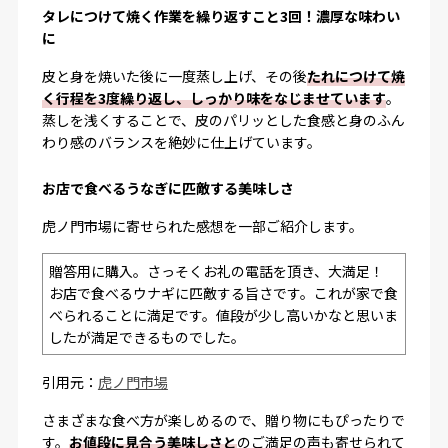
タレにつけて焼く作業を繰り返すこと3回！濃厚な味わい
に
皮と身を焼いた後に一度蒸し上げ、その後
たれにつけて焼
く行程を3度繰り返し、しっかり味をなじませています
。
蒸しを浅くすることで、皮のパリッとした食感と身のふん
わり感のバランスを絶妙に仕上げています。
お店で食べるうなぎに匹敵する美味しさ
虎ノ門市場に寄せられた感想を一部ご紹介します。
贈答用に購入。さっそくお礼の電話を頂き、大満足！
お店で食べるウナギに匹敵する旨さです。これが家で食
べられることに満足です。値段が少し高いかなと思いま
したが満足できるものでした。
引用元：
虎ノ門市場
さまざまな食べ方が楽しめるので、贈り物にもぴったりで
す。
お値段に見合う美味しさと
のご満足の声も寄せられて