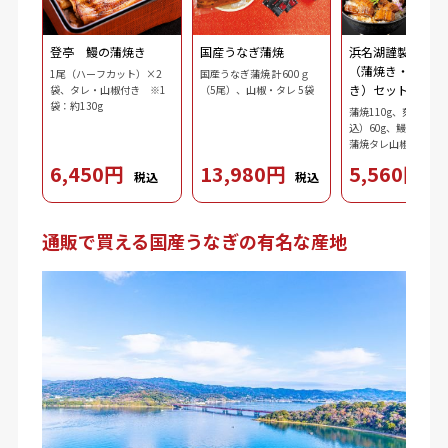
登亭 鰻の蒲焼き
国産うなぎ蒲焼
浜名湖謹製 鰻三
（蒲焼き・刻み・
1尾（ハーフカット）×2
国産うなぎ蒲焼 計600ｇ
き）セット
袋、タレ・山椒付き ※1
（5尾）、山椒・タレ 5袋
袋：約130g
蒲焼110g、刻み鰻（
込）60g、鰻肝蒲焼10
蒲焼タレ山椒（タレ10
ｘ2、山椒0.2gｘ2）
6,450円
13,980円
5,560円
税込
税込
税
3.7g、ダシ10ml、わ
2.5g、刻み海苔0.3g
通販で買える国産うなぎの有名な産地