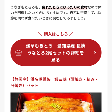
うなぎもとろろも、
疲れたときにぴったりの食材
なので体
力を回復したいときにおすすめです。自宅に常備して、季
節を問わず食べたいときに調理してみましょう。
購入はこちら
浅草むぎとろ 愛知県産 長焼
うなとろ2尾セットの詳細を
見る
【静岡産】浜名湖謹製 鰻三昧（蒲焼き・刻み・
肝焼き）セット