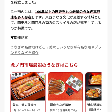
を確立しました。
浜松市内には、
100年以上の歴史をもつ老舗のうなぎ専門
店も多く存在
します。東西うなぎ文化が交差する地域とし
て、関東風と関西風の両方のスタイルの店が充実している
のが特徴です。
▼関連記事
うなぎの名産地はどこ？美味しいうなぎが有名な県やブラ
ンドうなぎを紹介
虎ノ門市場厳選のうなぎはこちら
登亭 鰻の蒲焼き
国産うなぎ蒲焼
浜名湖謹製 鰻三
（蒲焼き・刻み・
1尾（ハーフカット）×2
国産うなぎ蒲焼 計600ｇ