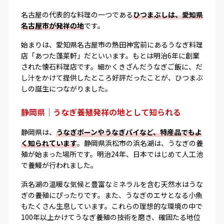
名古屋の代表的な料理の一つである
ひつまぶしは、愛知県
名古屋市が発祥の地
です。
始まりは、愛知県名古屋市の熱田神宮前にあるうなぎ料理
店「あつた蓬莱軒」だといいます。もとは明治6年に創業
された懐石料理店です。細かくきざんだうなぎご飯に、だ
し汁をかけて提供したところ好評だったことが、ひつまぶ
しの誕生につながりました。
静岡県｜うなぎ養殖発祥の地として知られる
静岡県は、
うなぎボーンやうなぎパイなど、特産品でもよ
く知られています
。静岡県浜松市の浜名湖は、うなぎの養
殖が始まった場所です。明治24年、日本ではじめて人工池
で養鰻が行われました。
浜名湖の温暖な気候と豊富なミネラルを含む天然水はうな
ぎの養殖にぴったりです。また、うなぎのエサとなる小魚
もたくさん生息しています。これらの理想的な環境の中で
100年以上かけてうなぎ養殖の技術を磨き、確固たる地位