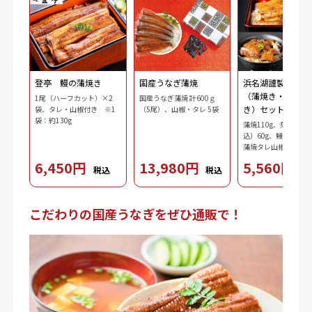
登亭 鰻の蒲焼き
国産うなぎ蒲焼
浜名湖謹製 鰻三
（蒲焼き・刻み・
1尾（ハーフカット）×2
国産うなぎ蒲焼 計600ｇ
き）セット
袋、タレ・山椒付き ※1
（5尾）、山椒・タレ 5袋
袋：約130g
蒲焼110g、刻み鰻（
込）60g、鰻肝蒲焼10
蒲焼タレ山椒（タレ10
ｘ2、山椒0.2gｘ2）
6,450円
13,980円
5,560円
税込
税込
税
3.7g、ダシ10ml、わ
2.5g、刻み海苔0.3g
こだわりの国産うなぎをぜひ通販で！