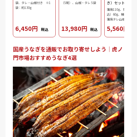
き）セット
袋、タレ・山椒付き ※1
（5尾）、山椒・タレ 5袋
袋：約130g
蒲焼110g、刻み鰻（
込）60g、鰻肝蒲焼10
蒲焼タレ山椒（タレ10
ｘ2、山椒0.2gｘ2）
6,450円
13,980円
5,560円
税込
税込
税
3.7g、ダシ10ml、わ
2.5g、刻み海苔0.3g
国産うなぎを通販でお取り寄せしよう｜虎ノ
門市場おすすめうなぎ4選