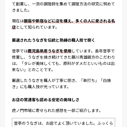
て創業し、一流の調理師を集めて調理方法の研究に努めて
きました。
現在は
銀座や新宿などに店を構え、多くの人に愛される名
店
として知られています。
厳選されたうなぎを伝統と熟練の職人技で捌く
登亭では
鹿児島県産うなぎを使用
しています。長年登亭で
修業し、うなぎを焼き続けてきた藤川秀雄親方のこだわり
は、「タレが美味しくても、原料がダメだといいものは出
来ない」とのことです。
厳選したうなぎを職人が丁寧に捌き、「串打ち」「白焼
き」にも職人技が光っています。
お店の常連客も認める安定の美味しさ
虎ノ門市場に寄せられた感想を一部ご紹介します。
登亭のうなぎは、お店でよく頂いていました。ふっくら