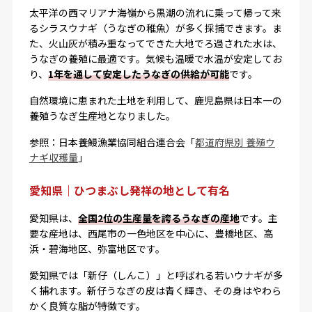
太平洋の西マリアナ海嶺から黒潮の流れに乗って帰って来
るシラスウナギ（うなぎの稚魚）が多く採捕できます。ま
た、火山灰が積み重なってできた大地でろ過された水は、
うなぎの養殖に最適です。気候も温暖で水温が安定してお
り、
1年を通して安定したうなぎの供給が可能
です。
自然環境に恵まれた土地を利用して、鹿児島県は日本一の
養殖うなぎ生産地となりました。
参照：日本養鰻漁業協同組合連合会「
都道府県別 養殖ウ
ナギ収穫量
」
愛知県｜ひつまぶし発祥の地として有名
愛知県は、
全国2位の生産量を誇るうなぎの産地
です。主
要な産地は、西尾市の一色地区を中心に、豊橋地区、高
浜・碧海地区、弥富地区です。
愛知県では「新仔（しんこ）」と呼ばれる若いウナギが多
く捕れます。新仔うなぎの皮は青く輝き、その身はやわら
かく良質な脂が特徴です。