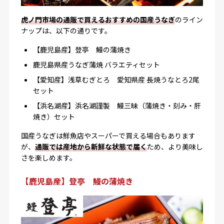
虎ノ門市場の通販で買えるおすすめの国産うなぎ
のライン
ナップは、以下の通りです。
【鹿児島産】登亭 鰻の蒲焼き
鹿児島県産うなぎ蒲焼 バラエティセット
【愛知産】浅草むぎとろ 愛知県産 長焼うなとろ2尾
セット
【浜名湖産】浜名湖謹製 鰻三昧（蒲焼き・刻み・肝
焼き）セット
国産うなぎは鮮魚店やスーパーで買える場合もあります
が、
通販では産地から新鮮な状態で届く
ため、より美味し
さを楽しめます。
【鹿児島産】登亭 鰻の蒲焼き