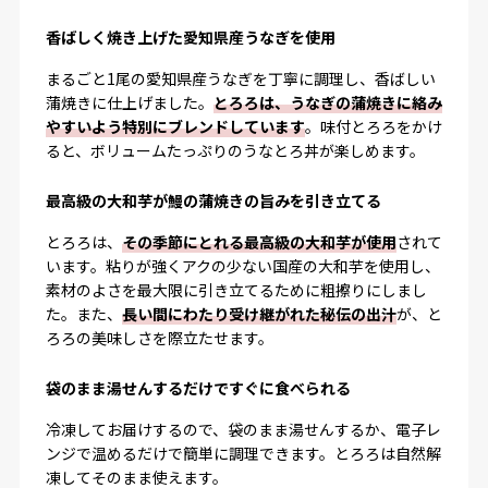
香ばしく焼き上げた愛知県産うなぎを使用
まるごと1尾の愛知県産うなぎを丁寧に調理し、香ばしい
蒲焼きに仕上げました。
とろろは、うなぎの蒲焼きに絡み
やすいよう特別にブレンドしています
。味付とろろをかけ
ると、ボリュームたっぷりのうなとろ丼が楽しめます。
最高級の大和芋が鰻の蒲焼きの旨みを引き立てる
とろろは、
その季節にとれる最高級の大和芋が使用
されて
います。粘りが強くアクの少ない国産の大和芋を使用し、
素材のよさを最大限に引き立てるために粗擦りにしまし
た。また、
長い間にわたり受け継がれた秘伝の出汁
が、と
ろろの美味しさを際立たせます。
袋のまま湯せんするだけですぐに食べられる
冷凍してお届けするので、袋のまま湯せんするか、電子レ
ンジで温めるだけで簡単に調理できます。とろろは自然解
凍してそのまま使えます。