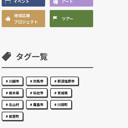
イベント
アート
地域応援
ツアー
プロジェクト
タグ一覧
川越市
対馬市
那須塩原市
栃木県
仙台市
宮城県
北山村
霧島市
川俣町
能登町