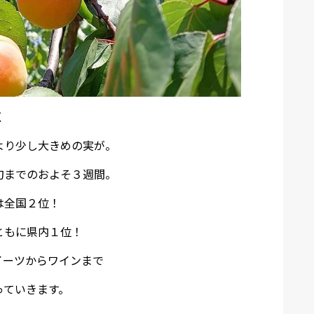
く
より少し大きめの実が。
旬までのおよそ３週間。
は全国２位！
ともに県内１位！
イーツからワインまで
っていきます。