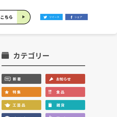
はこちら
ツイート
シェア
カテゴリー
新 着
お知らせ
特 集
食 品
工 芸 品
雑 貨