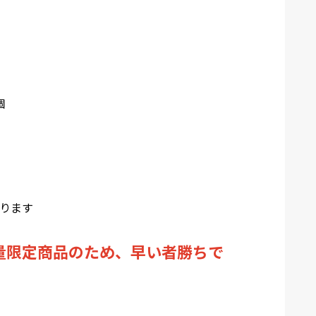
）
個
なります
 数量限定商品のため、早い者勝ちで