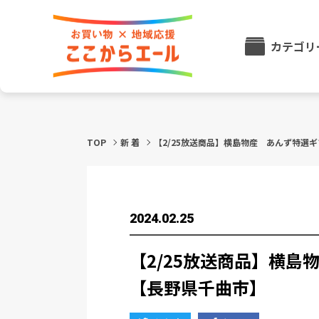
カテゴリ
TOP
新 着
【2/25放送商品】横島物産 あんず特選
2024.02.25
【2/25放送商品】横
【長野県千曲市】