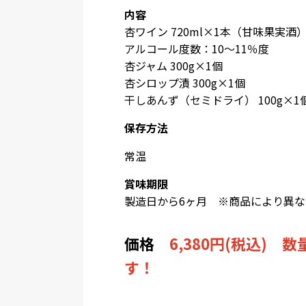
内容
杏ワイン 720ml×1本（
甘味果実酒
アルコール度数：10～11％度
杏ジャム 300g×1個
杏シロップ漬 300g×1個
干しあんず（セミドライ） 100g×1
保存方法
常温
賞味期限
製造日から6ヶ月 ※商品により異
価格
6,380円(税込)
す！