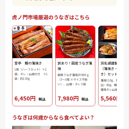
虎ノ門市場厳選のうなぎはこちら
登亭 鰻の蒲焼き
訳あり！国産うなぎ蒲
浜名湖謹製 鰻三
焼
（蒲焼き・刻み・
1尾（ハーフカット）×2
き）セット
袋、タレ・山椒付き ※1
国産うなぎ蒲焼 計600ｇ
袋：約130g
（3～5尾 ※サイズ不揃
蒲焼110g、刻み鰻（
い）、山椒・タレ 5袋
込）60g、鰻肝蒲焼10
蒲焼タレ山椒（タレ10
ｘ2、山椒0.2gｘ2）
6,450円
7,980円
5,560円
税込
税込
税
3.7g、ダシ10ml、わ
2.5g、刻み海苔0.3g
うなぎは何歳からなら食べてよい？