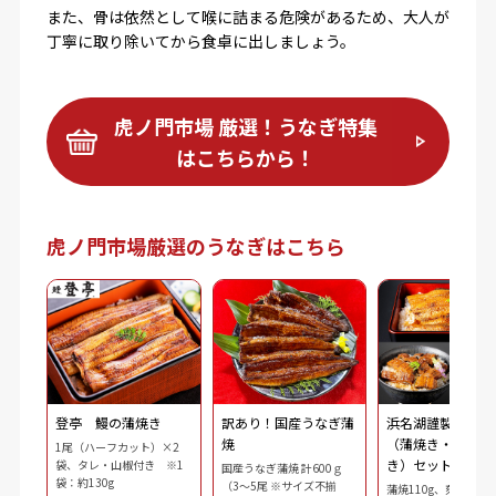
また、骨は依然として喉に詰まる危険があるため、大人が
丁寧に取り除いてから食卓に出しましょう。
虎ノ門市場 厳選！うなぎ特集
はこちらから！
虎ノ門市場厳選のうなぎはこちら
登亭 鰻の蒲焼き
訳あり！国産うなぎ蒲
浜名湖謹製 鰻三
焼
（蒲焼き・刻み・
1尾（ハーフカット）×2
き）セット
袋、タレ・山椒付き ※1
国産うなぎ蒲焼 計600ｇ
袋：約130g
（3～5尾 ※サイズ不揃
蒲焼110g、刻み鰻（