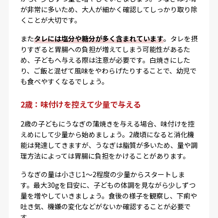
が非常に多いため、大人が細かく確認してしっかり取り除
くことが大切です。
また
タレには塩分や糖分が多く含まれています
。タレを摂
りすぎると胃腸への負担が増えてしまう可能性があるた
め、子どもへ与える際は注意が必要です。白焼きにした
り、ご飯と混ぜて風味をやわらげたりすることで、幼児で
も食べやすくなるでしょう。
2歳：味付けを控えて少量で与える
2歳の子どもにうなぎの蒲焼きを与える場合、味付けを控
えめにして少量から始めましょう。2歳頃になると消化機
能は発達してきますが、うなぎは脂質が多いため、量や調
理方法によっては胃腸に負担をかけることがあります。
うなぎの量は小さじ1〜2程度の少量からスタートしま
す。最大30gを目安に、子どもの体調を見ながら少しずつ
量を増やしていきましょう。食後の様子を観察し、下痢や
吐き気、機嫌の変化などがないか確認することが必要で
す。