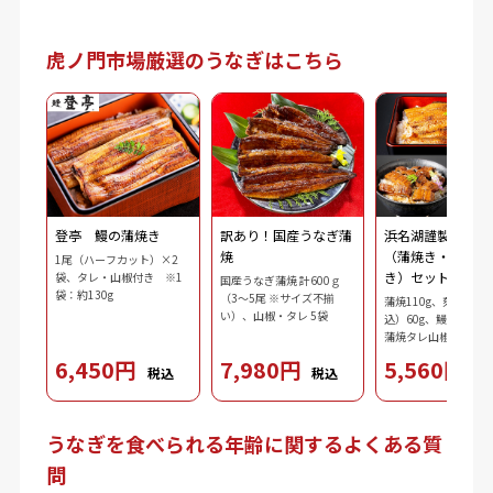
虎ノ門市場厳選のうなぎはこちら
登亭 鰻の蒲焼き
訳あり！国産うなぎ蒲
浜名湖謹製 鰻三
焼
（蒲焼き・刻み・
1尾（ハーフカット）×2
き）セット
袋、タレ・山椒付き ※1
国産うなぎ蒲焼 計600ｇ
袋：約130g
（3～5尾 ※サイズ不揃
蒲焼110g、刻み鰻（
い）、山椒・タレ 5袋
込）60g、鰻肝蒲焼10
蒲焼タレ山椒（タレ10
ｘ2、山椒0.2gｘ2）
6,450円
7,980円
5,560円
税込
税込
税
3.7g、ダシ10ml、わ
2.5g、刻み海苔0.3g
うなぎを食べられる年齢に関するよくある質
問