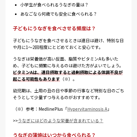
小学生が食べられるうなぎの量は？
あなごなら何歳でも安全に食べられる？
子どもにうなぎを食べさせる頻度は？
子どもにうなぎを食べさせるときは連日は避け、特別な日
や月に1〜2回程度にとどめておくと安心です。
うなぎは栄養価が高い反面、脂質やビタミンAも多いた
め、子どもに頻繁に与えるのは避けた方がよいでしょう。
ビタミンAは、連日摂取すると過剰摂取による体調不良が
起こる可能性もあります
（※）。
幼児期は、土用の丑の日や季節の行事など特別な日のごち
そうとして少量ずつ与えるのがおすすめです。
（※）参考：MedlinePlus「
Hypervitaminosis A
」
>>
うなぎにはどのような栄養が含まれている？
うなぎの蒲焼はいつから食べられる？