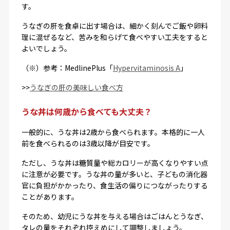
す。
うなぎの肝を食卓に出す場合は、細かく刻んでご飯や卵料
理に混ぜるなど、苦みを和らげて食べやすい工夫をすると
よいでしょう。
（※）参考：MedlinePlus「
Hypervitaminosis A
」
>>
うなぎの肝の美味しい食べ方
うな丼は何歳から食べても大丈夫？
一般的に、うな丼は2歳から食べられます。本格的に一人
前を食べられるのは3歳以降が目安です。
ただし、うな丼は糖質量や総カロリーが高くなりやすい点
に注意が必要です。うな丼の量が多いと、子どもの消化器
官に負担がかかったり、食生活の偏りにつながったりする
ことがあります。
そのため、幼児にうな丼を与える場合はごはんとうなぎ、
タレの量をそれぞれ控えめにして調整しましょう。