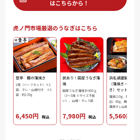
はこちらから！
虎ノ門市場厳選のうなぎはこちら
登亭 鰻の蒲焼き
訳あり！国産うなぎ蒲
浜名湖謹製 鰻三
焼
（蒲焼き・刻み・
1尾（ハーフカット）×2
き）セット
袋、タレ・山椒付き ※1
国産うなぎ蒲焼 計600ｇ
袋：約130g
（3～5尾 ※サイズ不揃
蒲焼110g、刻み鰻（
い）、山椒・タレ 5袋
込）60g、鰻肝蒲焼10
蒲焼タレ山椒（タレ10
ｘ2、山椒0.2gｘ2）
6,450円
7,980円
5,560円
税込
税込
税
3.7g、ダシ10ml、わ
2.5g、刻み海苔0.3g