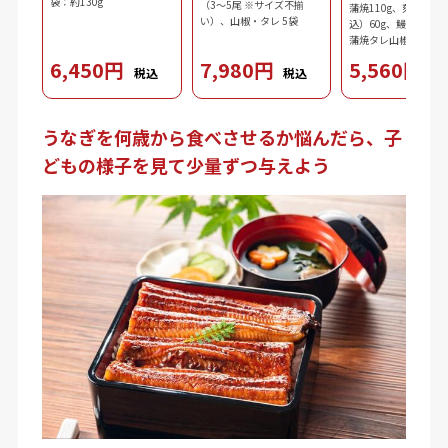
袋：約130g
（3～5尾 ※サイズ不揃
蒲焼110g、刻み鰻（
い）、山椒・タレ 5袋
込）60g、鰻肝蒲焼10
蒲焼タレ山椒（タレ10
ｘ2、山椒0.2gｘ2）
6,450円
7,980円
5,560円
税込
税込
税
3.7g、ダシ10ml、わ
2.5g、刻み海苔0.3g
うなぎを何歳から食べさせるか悩んだら、子
どもの様子を見て少量ずつ与えよう