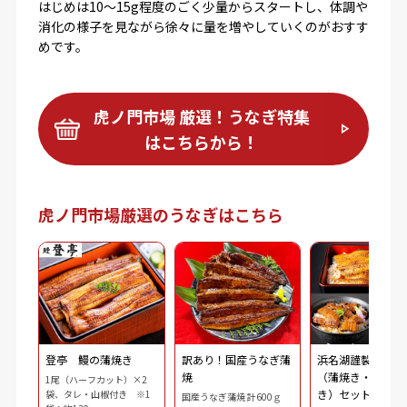
はじめは10〜15g程度のごく少量からスタートし、体調や
消化の様子を見ながら徐々に量を増やしていくのがおすす
めです。
虎ノ門市場 厳選！うなぎ特集
はこちらから！
虎ノ門市場厳選のうなぎはこちら
登亭 鰻の蒲焼き
訳あり！国産うなぎ蒲
浜名湖謹製 鰻三
焼
（蒲焼き・刻み・
1尾（ハーフカット）×2
き）セット
袋、タレ・山椒付き ※1
国産うなぎ蒲焼 計600ｇ