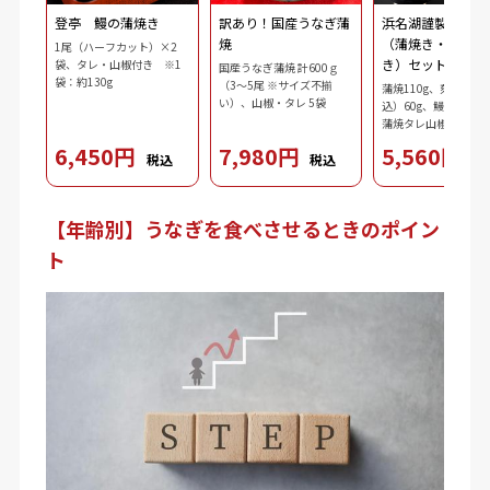
登亭 鰻の蒲焼き
訳あり！国産うなぎ蒲
浜名湖謹製 鰻三
焼
（蒲焼き・刻み・
1尾（ハーフカット）×2
き）セット
袋、タレ・山椒付き ※1
国産うなぎ蒲焼 計600ｇ
袋：約130g
（3～5尾 ※サイズ不揃
蒲焼110g、刻み鰻（
い）、山椒・タレ 5袋
込）60g、鰻肝蒲焼10
蒲焼タレ山椒（タレ10
ｘ2、山椒0.2gｘ2）
6,450円
7,980円
5,560円
税込
税込
税
3.7g、ダシ10ml、わ
2.5g、刻み海苔0.3g
【年齢別】うなぎを食べさせるときのポイン
ト