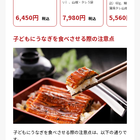
い）、山椒・タレ 5袋
込）60g、鰻肝蒲焼10
蒲焼タレ山椒（タレ10
ｘ2、山椒0.2gｘ2）
6,450円
7,980円
5,560円
税込
税込
税
3.7g、ダシ10ml、わ
2.5g、刻み海苔0.3g
子どもにうなぎを食べさせる際の注意点
子どもにうなぎを食べさせる際の注意点は、以下の通りで
す。