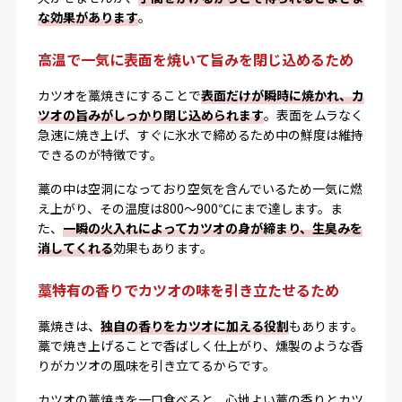
な効果があります
。
高温で一気に表面を焼いて旨みを閉じ込めるため
カツオを藁焼きにすることで
表面だけが瞬時に焼かれ、カ
ツオの旨みがしっかり閉じ込められます
。表面をムラなく
急速に焼き上げ、すぐに氷水で締めるため中の鮮度は維持
できるのが特徴です。
藁の中は空洞になっており空気を含んでいるため一気に燃
え上がり、その温度は800〜900℃にまで達します。ま
た、
一瞬の火入れによってカツオの身が締まり、生臭みを
消してくれる
効果もあります。
藁特有の香りでカツオの味を引き立たせるため
藁焼きは、
独自の香りをカツオに加える役割
もあります。
藁で焼き上げることで香ばしく仕上がり、燻製のような香
りがカツオの風味を引き立てるからです。
カツオの藁焼きを一口食べると、心地よい藁の香りとカツ