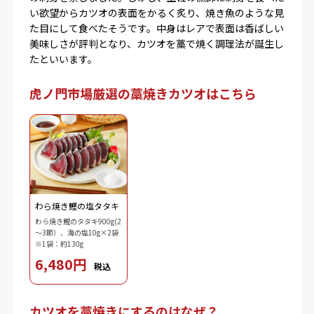
い欲望からカツオの表面をかるく炙り、焼き魚のような見
た目にして食べたそうです。中身はレアで表面は香ばしい
美味しさが評判となり、カツオを藁で焼く調理法が誕生し
たといいます。
虎ノ門市場厳選の藁焼きカツオはこちら
わら焼き鰹の塩タタキ
わら焼き鰹のタタキ900g(2
～3節）、海の塩10g×2袋
※1袋：約130g
6,480円
税込
カツオを藁焼きにするのはなぜ？