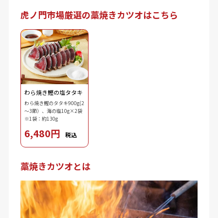
虎ノ門市場厳選の藁焼きカツオはこちら
わら焼き鰹の塩タタキ
わら焼き鰹のタタキ900g(2
～3節）、海の塩10g×2袋
※1袋：約130g
6,480円
税込
藁焼きカツオとは