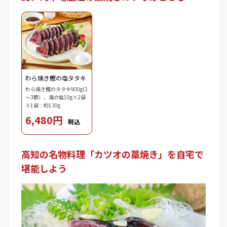
わら焼き鰹の塩タタキ
わら焼き鰹のタタキ900g(2
～3節）、海の塩10g×2袋
※1袋：約130g
6,480円
税込
高知の名物料理「カツオの藁焼き」を自宅で
堪能しよう