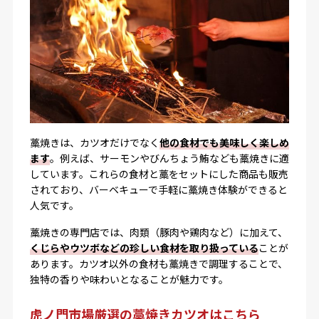
藁焼きは、カツオだけでなく
他の食材でも美味しく楽しめ
ます
。例えば、サーモンやびんちょう鮪なども藁焼きに適
しています。これらの食材と藁をセットにした商品も販売
されており、バーベキューで手軽に藁焼き体験ができると
人気です。
藁焼きの専門店では、肉類（豚肉や鶏肉など）に加えて、
くじらやウツボなどの珍しい食材を取り扱っている
ことが
あります。カツオ以外の食材も藁焼きで調理することで、
独特の香りや味わいとなることが魅力です。
虎ノ門市場厳選の藁焼きカツオはこちら