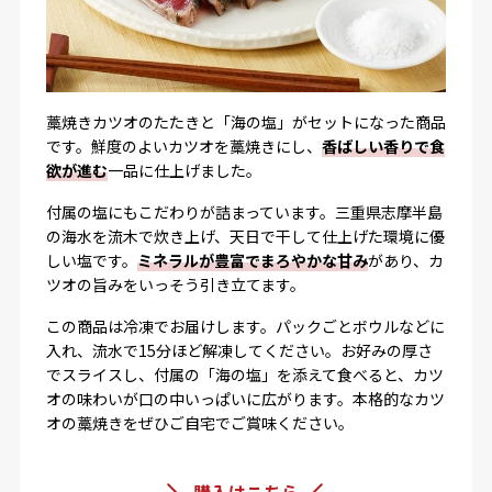
藁焼きカツオのたたきと「海の塩」がセットになった商品
です。鮮度のよいカツオを藁焼きにし、
香ばしい香りで食
欲が進む
一品に仕上げました。
付属の塩にもこだわりが詰まっています。三重県志摩半島
の海水を流木で炊き上げ、天日で干して仕上げた環境に優
しい塩です。
ミネラルが豊富でまろやかな甘み
があり、カ
ツオの旨みをいっそう引き立てます。
この商品は冷凍でお届けします。パックごとボウルなどに
入れ、流水で15分ほど解凍してください。お好みの厚さ
でスライスし、付属の「海の塩」を添えて食べると、カツ
オの味わいが口の中いっぱいに広がります。本格的なカツ
オの藁焼きをぜひご自宅でご賞味ください。
購入はこちら