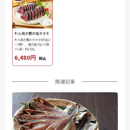
わら焼き鰹の塩タタキ
わら焼き鰹のタタキ900g(2
～3節）、海の塩10g×2袋
※1袋：約130g
6,480円
税込
関連記事