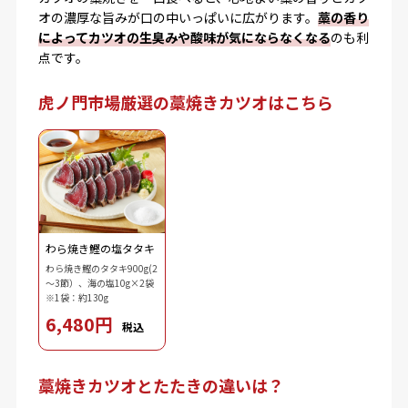
オの濃厚な旨みが口の中いっぱいに広がります。
藁の香り
によってカツオの生臭みや酸味が気にならなくなる
のも利
点です。
虎ノ門市場厳選の藁焼きカツオはこちら
わら焼き鰹の塩タタキ
わら焼き鰹のタタキ900g(2
～3節）、海の塩10g×2袋
※1袋：約130g
6,480円
税込
藁焼きカツオとたたきの違いは？