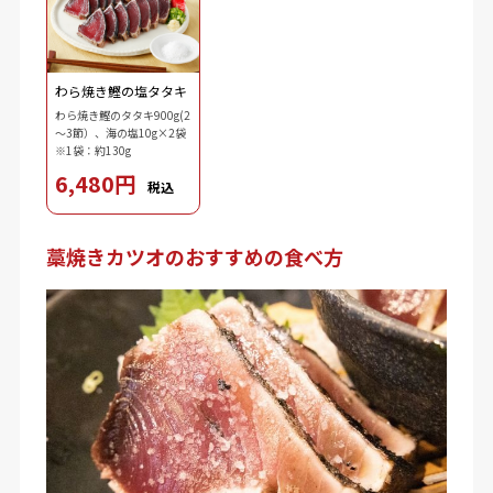
わら焼き鰹の塩タタキ
わら焼き鰹のタタキ900g(2
～3節）、海の塩10g×2袋
※1袋：約130g
6,480円
税込
藁焼きカツオのおすすめの食べ方