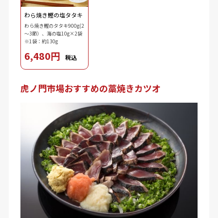
わら焼き鰹の塩タタキ
わら焼き鰹のタタキ900g(2
～3節）、海の塩10g×2袋
※1袋：約130g
6,480円
税込
虎ノ門市場おすすめの藁焼きカツオ