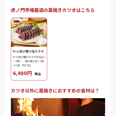
虎ノ門市場厳選の藁焼きカツオはこちら
わら焼き鰹の塩タタキ
わら焼き鰹のタタキ900g(2
～3節）、海の塩10g×2袋
※1袋：約130g
6,480円
税込
カツオ以外に藁焼きにおすすめの食材は？