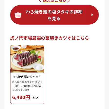
わら焼き鰹の塩タタキの詳細
を見る
虎ノ門市場厳選の藁焼きカツオはこちら
わら焼き鰹の塩タタキ
わら焼き鰹のタタキ900g(2
～3節）、海の塩10g×2袋
※1袋：約130g
6,480円
税込