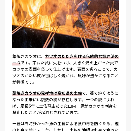
藁焼きカツオは、
カツオのたたきを作る伝統的な調理法の
一つ
です。束ねた藁に火をつけ、大きく燃え上がった炎で
カツオの表面を炙って仕上げます。表面を炙ることで、カ
ツオのかたい皮が香ばしく焼かれ、風味が豊かになること
が特徴です。
藁焼きカツオの発祥地は高知県の土佐
で、藁で焼くように
なった由来には複数の説が存在します。一つの説によれ
ば、慶長6年に土佐藩主だった山内一豊がカツオの刺身を
禁止したことが起源とされています。
一豊は当時多かった魚の生食による食中毒を防ぐため、鰹
の刺身を禁じました。しかし、土佐の漁師は刺身を食べた