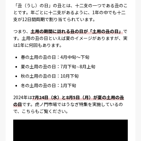
「丑（うし）の日」の丑とは、十二支の一つである丑のこ
とです。年ごとに十二支があるように、1年の中でも十二
支が12日間周期で割り当てられています。
つまり、
土用の期間に訪れる丑の日が「土用の丑の日」
で
す。土用の丑の日といえば夏のイメージがありますが、実
は1年に何回もあります。
春の土用の丑の日：4月中旬～下旬
夏の土用の丑の日：7月下旬∼8月上旬
秋の土用の丑の日：10月下旬
冬の土用の丑の日：1月下旬
2024年は
7月24日（水）と8月5日（月）が夏の土用の丑
の日
です。虎ノ門市場ではうなぎ特集を実施しているの
で、こちらもご覧ください。