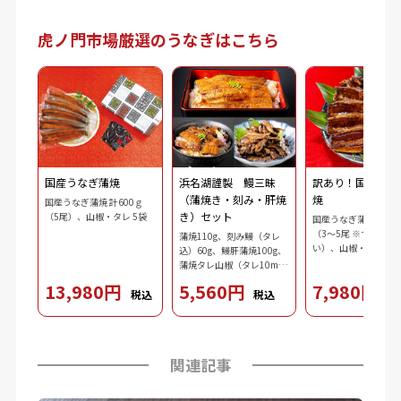
虎ノ門市場厳選のうなぎはこちら
国産うなぎ蒲焼
浜名湖謹製 鰻三昧
訳あり！国産うな
（蒲焼き・刻み・肝焼
焼
国産うなぎ蒲焼 計600ｇ
き）セット
（5尾）、山椒・タレ 5袋
国産うなぎ蒲焼 計60
（3～5尾 ※サイズ不
蒲焼110g、刻み鰻（タレ
い）、山椒・タレ 5袋
込）60g、鰻肝蒲焼100g、
蒲焼タレ山椒（タレ10ml
ｘ2、山椒0.2gｘ2）、吸物
13,980円
5,560円
7,980円
税込
税込
税
3.7g、ダシ10ml、わさび
2.5g、刻み海苔0.3g
関連記事