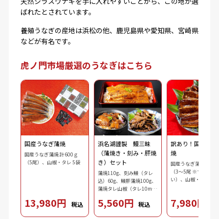
天然シラスウナギを手に入れやすいことから、この地が選
ばれたとされています。
養殖うなぎの産地は浜松の他、鹿児島県や愛知県、宮崎県
などが有名です。
虎ノ門市場厳選のうなぎはこちら
国産うなぎ蒲焼
浜名湖謹製 鰻三昧
訳あり！国産うな
（蒲焼き・刻み・肝焼
焼
国産うなぎ蒲焼 計600ｇ
き）セット
（5尾）、山椒・タレ 5袋
国産うなぎ蒲焼 計60
（3～5尾 ※サイズ不
蒲焼110g、刻み鰻（タレ
い）、山椒・タレ 5袋
込）60g、鰻肝蒲焼100g、
蒲焼タレ山椒（タレ10ml
ｘ2、山椒0.2gｘ2）、吸物
13,980円
5,560円
7,980円
税込
税込
税
3.7g、ダシ10ml、わさび
2.5g、刻み海苔0.3g