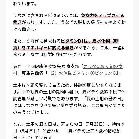
れています。
うなぎに含まれるビタミンAには、
免疫力をアップさせる
働き
があります。また、うなぎの脂肪の吸収を効率よく助
ける働きも。
また、うなぎに含まれる
ビタミンB1は、炭水化物（糖
質）をエネルギーに変える働き
があるため、ご飯と一緒に
食べるうな丼は疲労回復にぴったりです。
参照：全国健康保険協会 東京支部「
カラダに効く旬の食
材
」厚生労働省「
（2）水溶性ビタミン ①ビタミン B1
」
土用は季節の変わり目のため、体調を崩しやすくなりま
す。中でも夏の土用の期間は暑中。夏バテや食欲不振で体
調管理が難しい時期でもあります。「夏の土用の丑の日」
にはうなぎを食べて暑い夏を乗り切る、との風習ができた
のもうなずけます。
なお、土用の丑の日は、天ぷらの日（7月23日）、焼肉の
日（8月29日）と合わせ、「夏バテ防止三大食べ物記念
日」とされています。