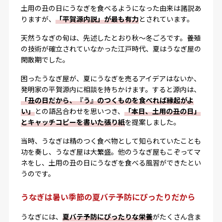
土用の丑の日にうなぎを食べるようになった由来は諸説あ
りますが、
「平賀源内説」が最も有力
とされています。
天然うなぎの旬は、先述したとおり秋〜冬ごろです。養殖
の技術が確立されていなかった江戸時代、夏はうなぎ屋の
閑散期でした。
困ったうなぎ屋が、夏にうなぎを売るアイデアはないか、
発明家の平賀源内に相談を持ちかけます。すると源内は、
「丑の日だから、『う』のつくものを食べれば縁起がよ
い」
との語呂合わせを思いつき、
「本日、土用の丑の日」
とキャッチコピーを書いた張り紙
を提案しました。
当時、うなぎは精のつく食べ物として知られていたことも
功を奏し、うなぎ屋は大繁盛。他のうなぎ屋もこぞってマ
ネをし、土用の丑の日にうなぎを食べる風習ができたとい
うのです。
うなぎは暑い季節の夏バテ予防にぴったりだから
うなぎには、
夏バテ予防にぴったりな栄養
がたくさん含ま