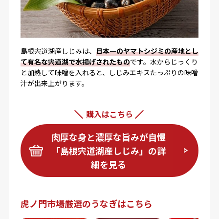
島根宍道湖産しじみは、
日本一のヤマトシジミの産地とし
て有名な宍道湖で水揚げされたもの
です。水からじっくり
と加熱して味噌を入れると、しじみエキスたっぷりの味噌
汁が出来上がります。
購入はこちら
肉厚な身と濃厚な旨みが自慢
「島根宍道湖産しじみ」の詳
細を見る
虎ノ門市場厳選のうなぎはこちら