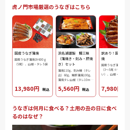
虎ノ門市場厳選のうなぎはこちら
国産うなぎ蒲焼
浜名湖謹製 鰻三昧
訳あり！国産うな
（蒲焼き・刻み・肝焼
焼
国産うなぎ蒲焼 計600ｇ
き）セット
（5尾）、山椒・タレ 5袋
国産うなぎ蒲焼 計60
（3～5尾 ※サイズ不
蒲焼110g、刻み鰻（タレ
い）、山椒・タレ 5袋
込）60g、鰻肝蒲焼100g、
蒲焼タレ山椒（タレ10ml
ｘ2、山椒0.2gｘ2）、吸物
13,980円
5,560円
7,980円
税込
税込
税
3.7g、ダシ10ml、わさび
2.5g、刻み海苔0.3g
うなぎは何月に食べる？土用の丑の日に食べ
るのはなぜ？