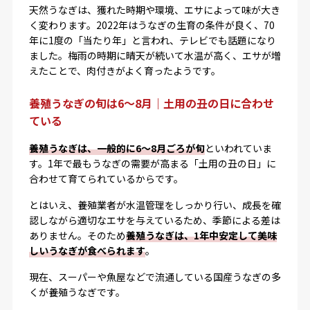
天然うなぎは、獲れた時期や環境、エサによって味が大き
く変わります。2022年はうなぎの生育の条件が良く、70
年に1度の「当たり年」と言われ、テレビでも話題になり
ました。梅雨の時期に晴天が続いて水温が高く、エサが増
えたことで、肉付きがよく育ったようです。
養殖うなぎの旬は6～8月｜土用の丑の日に合わせ
ている
養殖うなぎは、一般的に6～8月ごろが旬
といわれていま
す。1年で最もうなぎの需要が高まる「土用の丑の日」に
合わせて育てられているからです。
とはいえ、養殖業者が水温管理をしっかり行い、成長を確
認しながら適切なエサを与えているため、季節による差は
ありません。そのため
養殖うなぎは、1年中安定して美味
しいうなぎが食べられます
。
現在、スーパーや魚屋などで流通している国産うなぎの多
くが養殖うなぎです。