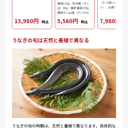
（3～5尾 ※サイズ不
蒲焼110g、刻み鰻（タレ
い）、山椒・タレ 5袋
込）60g、鰻肝蒲焼100g、
蒲焼タレ山椒（タレ10ml
ｘ2、山椒0.2gｘ2）、吸物
13,980円
5,560円
7,980円
税込
税込
税
3.7g、ダシ10ml、わさび
2.5g、刻み海苔0.3g
うなぎの旬は天然と養殖で異なる
うなぎの旬の時期は、天然と養殖で異なります。具体的な