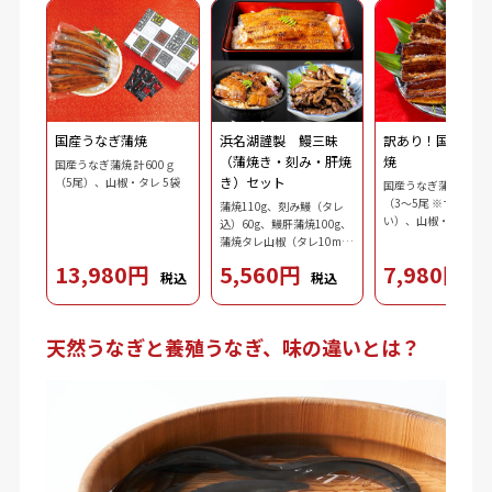
国産うなぎ蒲焼
浜名湖謹製 鰻三昧
訳あり！国産うな
（蒲焼き・刻み・肝焼
焼
国産うなぎ蒲焼 計600ｇ
き）セット
（5尾）、山椒・タレ 5袋
国産うなぎ蒲焼 計60
（3～5尾 ※サイズ不
蒲焼110g、刻み鰻（タレ
い）、山椒・タレ 5袋
込）60g、鰻肝蒲焼100g、
蒲焼タレ山椒（タレ10ml
ｘ2、山椒0.2gｘ2）、吸物
13,980円
5,560円
7,980円
税込
税込
税
3.7g、ダシ10ml、わさび
2.5g、刻み海苔0.3g
天然うなぎと養殖うなぎ、味の違いとは？