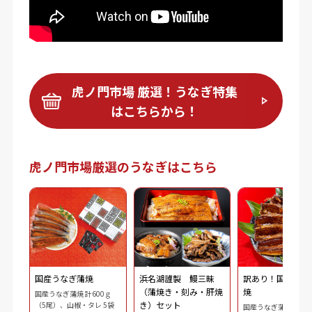
虎ノ門市場 厳選！うなぎ特集
はこちらから！
虎ノ門市場厳選のうなぎはこちら
国産うなぎ蒲焼
浜名湖謹製 鰻三昧
訳あり！国産うな
（蒲焼き・刻み・肝焼
焼
国産うなぎ蒲焼 計600ｇ
き）セット
（5尾）、山椒・タレ 5袋
国産うなぎ蒲焼 計60