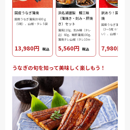
国産うなぎ蒲焼
浜名湖謹製 鰻三昧
訳あり！国産うな
（蒲焼き・刻み・肝焼
焼
国産うなぎ蒲焼 計600ｇ
き）セット
（5尾）、山椒・タレ 5袋
国産うなぎ蒲焼 計60
（3～5尾 ※サイズ不
蒲焼110g、刻み鰻（タレ
い）、山椒・タレ 5袋
込）60g、鰻肝蒲焼100g、
蒲焼タレ山椒（タレ10ml
ｘ2、山椒0.2gｘ2）、吸物
13,980円
5,560円
7,980円
税込
税込
税
3.7g、ダシ10ml、わさび
2.5g、刻み海苔0.3g
うなぎの旬を知って美味しく楽しもう！