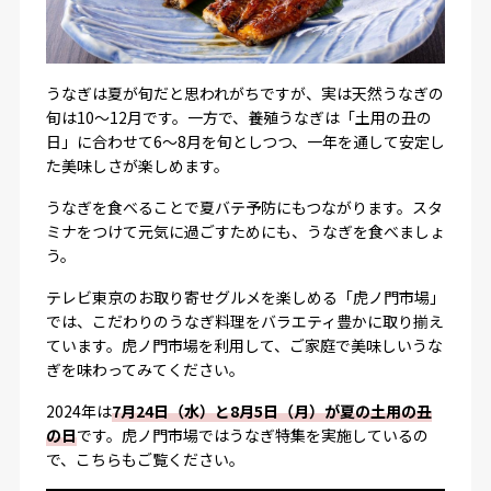
うなぎは夏が旬だと思われがちですが、実は天然うなぎの
旬は10〜12月です。一方で、養殖うなぎは「土用の丑の
日」に合わせて6〜8月を旬としつつ、一年を通して安定し
た美味しさが楽しめます。
うなぎを食べることで夏バテ予防にもつながります。スタ
ミナをつけて元気に過ごすためにも、うなぎを食べましょ
う。
テレビ東京のお取り寄せグルメを楽しめる「虎ノ門市場」
では、こだわりのうなぎ料理をバラエティ豊かに取り揃え
ています。虎ノ門市場を利用して、ご家庭で美味しいうな
ぎを味わってみてください。
2024年は
7月24日（水）と8月5日（月）が夏の土用の丑
の日
です。虎ノ門市場ではうなぎ特集を実施しているの
で、こちらもご覧ください。