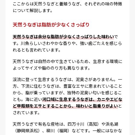
ここからは天然うなぎと養殖うなぎ、それぞれの味の特徴
について解説します。
天然うなぎは脂肪が少なくさっぱり
天然うなぎは余分な脂肪が少なくさっぱりした味わい
で
す。川魚らしいさわやかな香りや、強い歯ごたえを感じら
れるとも言われています。
天然うなぎは自然の中で生きているため、生息する環境に
よってサイズや脂ののり方も異なります。
渓流に登って生息するうなぎは、泥臭さがありません。一
方、下流に住むうなぎは、豊富なエサに恵まれていること
から、脂が乗っていますが、独特の泥臭い匂いを感じるこ
とも。海に近い
河口域に生息するうなぎは、カニやエビな
ど甲殻類をエサとすることから、味わいと脂乗りがよい
と
されています。
天然うなぎで有名な産地は、四万十川（高知）や浜名湖
（静岡県浜松）、柳川（福岡）などです。一般にはなかな