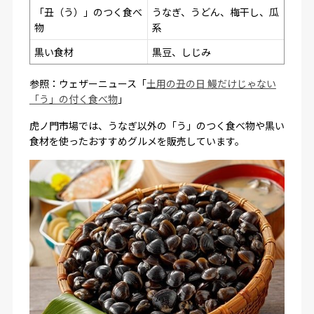
「丑（う）」のつく食べ
うなぎ、うどん、梅干し、瓜
物
系
黒い食材
黒豆、しじみ
参照：ウェザーニュース「
土用の丑の日 鰻だけじゃない
「う」の付く食べ物
」
虎ノ門市場では、うなぎ以外の「う」のつく食べ物や黒い
食材を使ったおすすめグルメを販売しています。