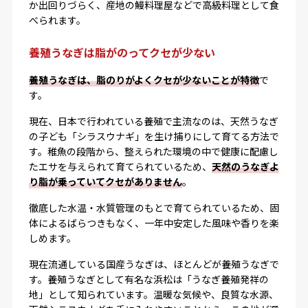
か出回りづらく、産地の鰻料理屋などで高級料理として食
べられます。
養殖うなぎは脂がのってクセが少ない
養殖うなぎは、脂のりがよくクセが少ないことが特徴
で
す。
現在、日本で行われている養殖で主流なのは、天然うなぎ
の子ども「シラスウナギ」を生け捕りにして育てる方法で
す。稚魚の段階から、整えられた環境の中で健康に配慮し
たエサを与えられて育てられているため、
天然のうなぎよ
り脂が乗っていてクセがありません
。
徹底した水温・水質管理のもとで育てられているため、固
体によるばらつきもなく、一年中安定した風味や香りを楽
しめます。
現在流通している国産うなぎは、ほとんどが養殖うなぎで
す。養殖うなぎとして有名な浜松は「うなぎ養殖発祥の
地」として知られています。温暖な気候や、良質な水源、