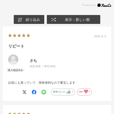
絞り込み
表示：新しい順
2025.11.3
リピート
さち
性別:
女性
年代:
60代
以前にも買っていて、簡単便利なので重宝します
参考になった
0
Like!
0