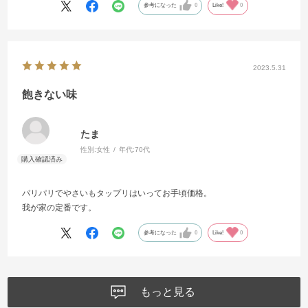
参考になった
0
Like!
0
2023.5.31
飽きない味
たま
性別:
女性
年代:
70代
パリパリでやさいもタップリはいってお手頃価格。
我が家の定番です。
参考になった
0
Like!
0
もっと見る