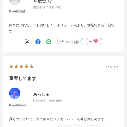
やせたいよ
性別:
女性
年代:
60代
簡単に作れて、味もおいしく、ボリュームもあり、満足できる一品で
す
参考になった
0
Like!
0
2024.3.7
重宝してます
あっしゅ
性別:
女性
年代:
50代
具もついていて、家で簡単にリンガーハットの味が楽しめます。