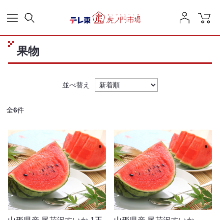
果物
並べ替え
全
6
件