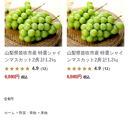
山梨県笛吹市産 特選シャイ
山梨県笛吹市産 特選シャイ
ンマスカット2房 計1.2㎏
ンマスカット2房 計1.2㎏
4.9
4.9
（12）
（12）
6,980円
6,980円
税込
税込
全
6
件
ホーム
>
野菜・果物
>
果物