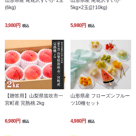
山形県産 尾花沢すいか 1玉
山形県産 尾花沢すいか
(6kg)
5kg×2玉(計10kg)
3,980円
5,980円
税込
税込
【贈答用】山梨県笛吹市一
山形県産 フローズンフルー
宮町産 完熟桃 2kg
ツ10種セット
6,980円
4,980円
税込
税込