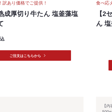
！訳あり価格でご提供！
食べ応
熟成厚切り牛たん 塩釜藻塩
【2
て
ん 
込
ご注文はこちらから
【内
500