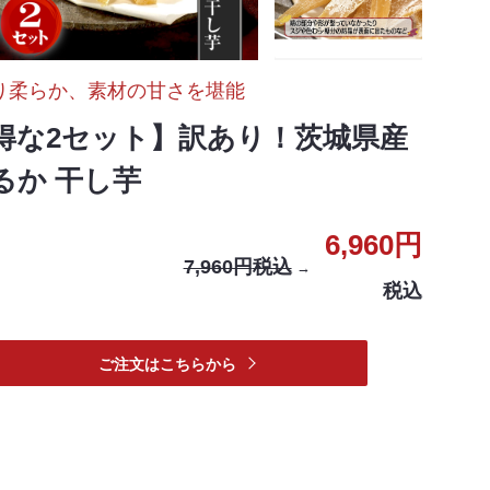
り柔らか、素材の甘さを堪能
得な2セット】訳あり！茨城県産
るか 干し芋
6,960円
7,960円
税込
→
税込
ご注文はこちらから