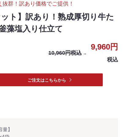
え抜群！訳あり価格でご提供！
セット】訳あり！熟成厚切り牛た
塩釜藻塩入り仕立て
9,960円
10,960円
税込
→
税込
ご注文はこちらから
容量】
g×4袋