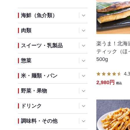
海鮮（魚介類）
肉類
楽うま！北海
スイーツ・乳製品
ティック（ほ
500g
惣菜
4.
米・麺類・パン
2,980円
税込
野菜・果物
ドリンク
調味料・その他