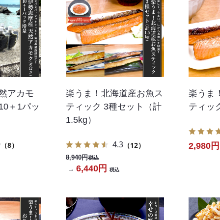
天然アカモ
楽うま！北海道産お魚ス
楽うま
10＋1パッ
ティック 3種セット（計
ティック
1.5kg）
9
4.3
（8）
（12）
2,980円
8,940円
税込
6,440円
→
税込