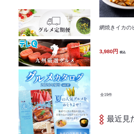
網焼きイカの
3,980円
税込
全
19
件
最近見