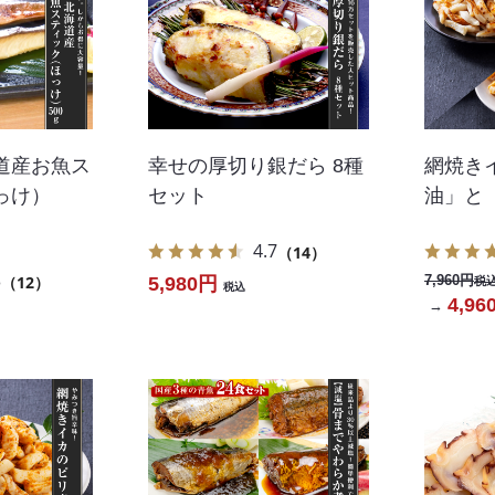
道産お魚ス
幸せの厚切り銀だら 8種
網焼き
っけ）
セット
油」と
4.7
（14）
3
（12）
7,960円
5,980円
税
税込
4,96
→