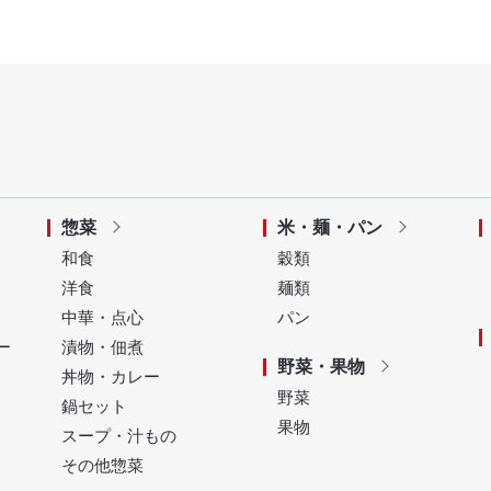
惣菜
米・麺・パン
和食
穀類
洋食
麺類
中華・点心
パン
ー
漬物・佃煮
野菜・果物
丼物・カレー
野菜
鍋セット
果物
スープ・汁もの
その他惣菜