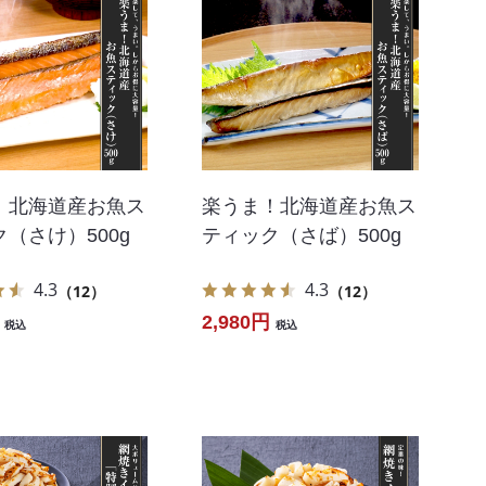
！北海道産お魚ス
楽うま！北海道産お魚ス
（さけ）500g
ティック（さば）500g
4.3
4.3
（12）
（12）
2,980円
税込
税込