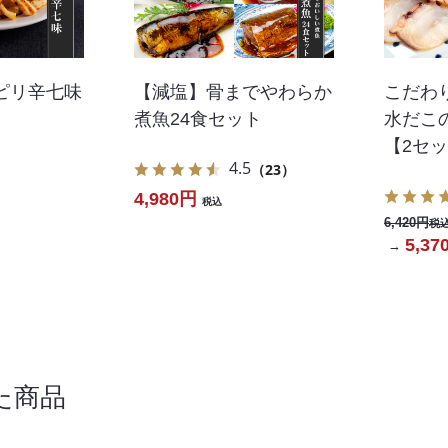
ピリ辛七味
【減塩】骨までやわらか
こだわ
煮魚24食セット
水だこ
【2セ
4.5
（23）
4,980円
税込
6,420円
税
5,37
→
た商品