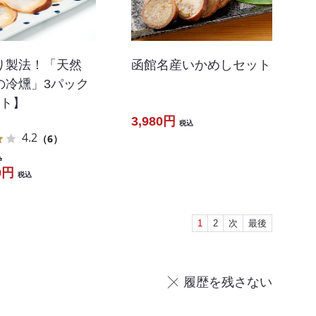
り製法！「天然
函館名産いかめしセット
の冷燻」3パック
ット】
3,980円
税込
4.2
（6）
込
0円
税込
1
2
次
最後
履歴を残さない