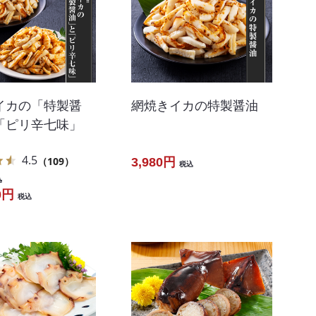
イカの「特製醤
網焼きイカの特製醤油
「ピリ辛七味」
4.5
（109）
3,980円
税込
込
0円
税込