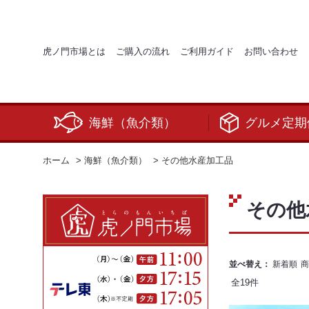
虎ノ門市場とは
ご購入の流れ
ご利用ガイド
お問い合わせ
海鮮（魚介類）
グルメ定期
ホーム
>
海鮮（魚介類）
>
その他水産加工品
その他
並べ替え：
新着順
商
全
19
件