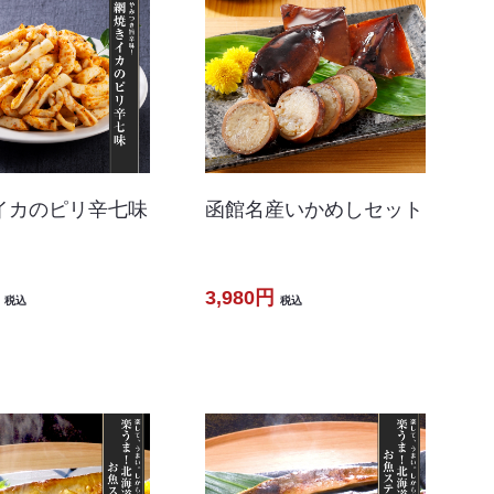
イカのピリ辛七味
函館名産いかめしセット
3,980円
税込
税込