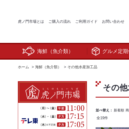
虎ノ門市場とは
ご購入の流れ
ご利用ガイド
お問い合わせ
海鮮（魚介類）
グルメ定期
ホーム
>
海鮮（魚介類）
>
その他水産加工品
その他
並べ替え：
新着順
商
全
19
件