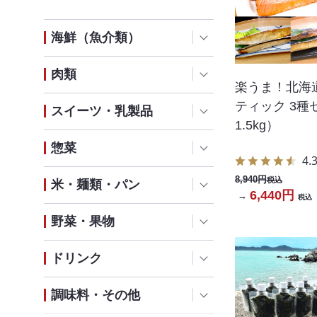
海鮮（魚介類）
肉類
楽うま！北海
ティック 3種
スイーツ・乳製品
1.5kg）
惣菜
4.
8,940円
税込
米・麺類・パン
6,440円
→
税込
野菜・果物
ドリンク
調味料・その他