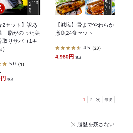
な2セット】訳あ
【減塩】骨までやわらか
量！脂がのった美
煮魚24食セット
骨取りサバ（1キ
4.5
（23）
塩）
4,980円
税込
5.0
（1）
込
0円
税込
1
2
次
最後
履歴を残さない