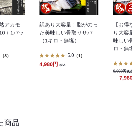
天然アカモ
訳あり大容量！脂がのっ
【お得
10＋1パッ
た美味しい骨取りサバ
り大容
（1キロ・無塩）
味しい
ロ・無
9
5.0
（8）
（1）
4,980円
税込
9,960円
税
7,98
→
た商品