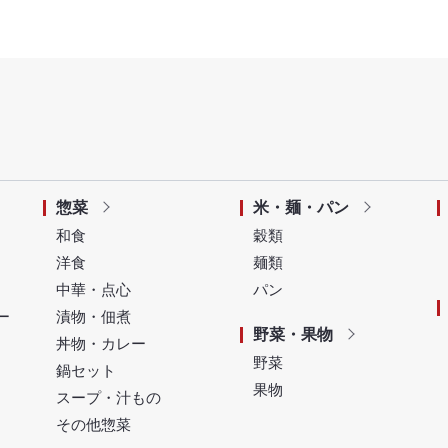
惣菜
米・麺・パン
和食
穀類
洋食
麺類
中華・点心
パン
ー
漬物・佃煮
野菜・果物
丼物・カレー
野菜
鍋セット
果物
スープ・汁もの
その他惣菜