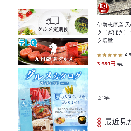
伊勢志摩産 
ク（ぎばさ） 
ク増量
4.
3,980円
税込
全
19
件
最近見