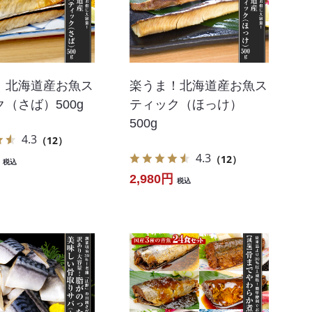
！北海道産お魚ス
楽うま！北海道産お魚ス
（さば）500g
ティック（ほっけ）
500g
4.3
（12）
4.3
（12）
税込
2,980円
税込