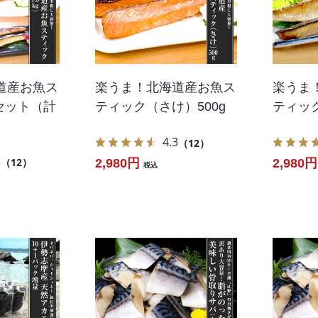
道産お魚ス
楽うま！北海道産お魚ス
楽うま
セット（計
ティック（さけ）500g
ティック
4.3
（12）
3
（12）
2,980円
2,980円
税込