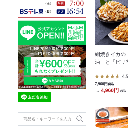
網焼きイカの
油」と「ピリ
4.
7,960円
税込
4,960円
→
税込