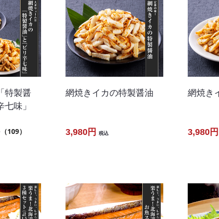
「特製醤
網焼きイカの特製醤油
網焼き
辛七味」
5
（109）
3,980円
3,980円
税込