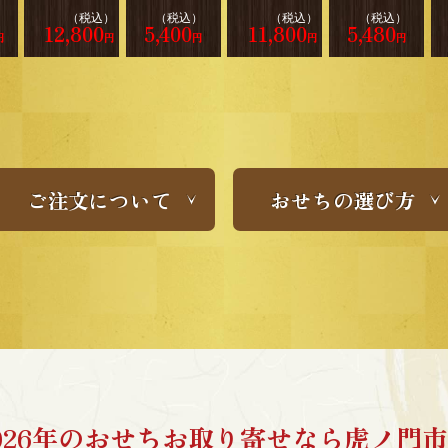
）
（税込）
（税込）
（税込）
（税込）
12,800
5,400
11,800
5,480
円
円
円
円
円
ご注文について
おせちの選び方
026年のおせちお取り寄せなら虎ノ門