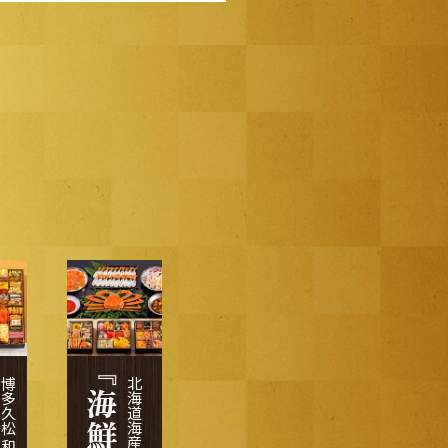
ち
多久松 和洋折衷
北海道海産