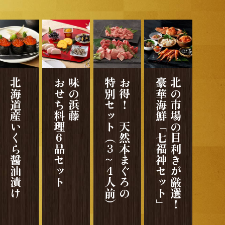
北海道産いくら醤油漬け
おせち料理6品セット
味の浜藤
特別セット
お得！ 天然本まぐろの
豪華海鮮「七福神セット」
北の市場の目利きが厳選！
（3～4人前）