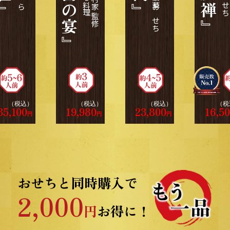
『龍宮の宴』
（税込）
（税込）
（税込）
（税
35,100
19,980
23,800
16,5
円
円
円
おせちと同時購入で
2,000
円
お得に！