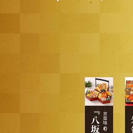
『八坂』
『
京菜味 のむら