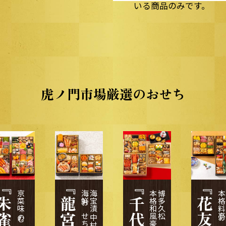
いる商品のみです。
虎ノ門市場厳選のおせち
朱雀』
『千代』
『花友禅』
京菜味 のむら
海鮮おせち料理
海宝漬 中村家 監修
本格和風豪華おせち
博多久松
本格料亭おせ
博