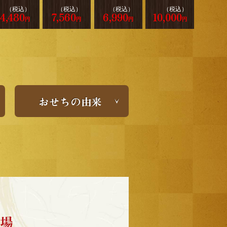
（税込）
（税込）
（税込）
（税込）
4,480
7,560
6,990
10,000
円
円
円
円
おせちの由来
市場