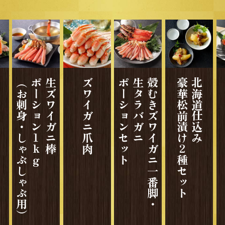
に
（お刺身・しゃぶしゃぶ用）
ポーション1kg
生ズワイガニ棒
ズワイガニ爪肉
ポーションセット
生タラバガニ
殻むきズワイガニ一番脚・
豪華松前漬け2種セット
北海道仕込み