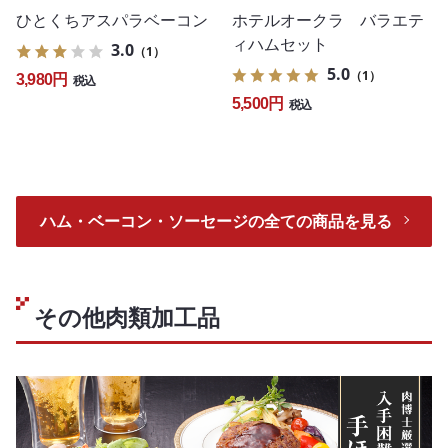
ひとくちアスパラベーコン
ホテルオークラ バラエテ
ィハムセット
3.0
（1）
5.0
（1）
3,980円
税込
5,500円
税込
ハム・ベーコン・ソーセージの全ての商品を見る
その他肉類加工品