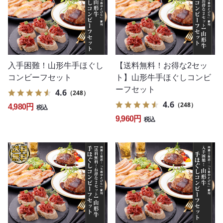
入手困難！山形牛手ほぐし
【送料無料！お得な2セッ
コンビーフセット
ト】山形牛手ほぐしコンビ
ーフセット
4.6
（248）
4.6
（248）
4,980円
税込
9,960円
税込