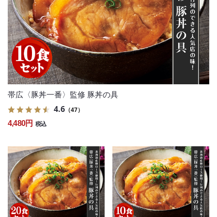
帯広〈豚丼一番〉監修 豚丼の具
4.6
（47）
4,480円
税込