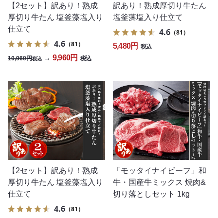
【2セット】訳あり！熟成
訳あり！熟成厚切り牛たん
厚切り牛たん 塩釜藻塩入り
塩釜藻塩入り仕立て
仕立て
4.6
（81）
4.6
（81）
5,480円
税込
9,960円
→
10,960円
税込
税込
【2セット】訳あり！熟成
「モッタイナイビーフ」和
厚切り牛たん 塩釜藻塩入り
牛・国産牛ミックス 焼肉&
仕立て
切り落としセット 1kg
4.6
（81）