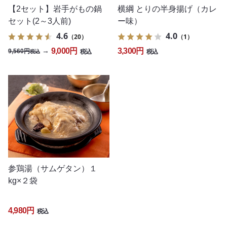
【2セット】岩手がもの鍋
横綱 とりの半身揚げ（カレ
セット(2～3人前)
ー味）
4.6
4.0
（20）
（1）
9,000円
3,300円
→
9,560円
税込
税込
税込
参鶏湯（サムゲタン）１
kg×２袋
4,980円
税込