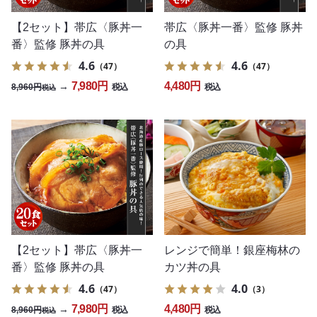
【2セット】帯広〈豚丼一
帯広〈豚丼一番〉監修 豚丼
番〉監修 豚丼の具
の具
4.6
4.6
（47）
（47）
7,980円
4,480円
→
8,960円
税込
税込
税込
レンジで簡単！銀座梅林の
【2セット】帯広〈豚丼一
カツ丼の具
番〉監修 豚丼の具
4.0
4.6
（3）
（47）
4,480円
7,980円
→
8,960円
税込
税込
税込