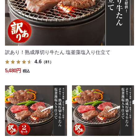
訳あり！熟成厚切り牛たん 塩釜藻塩入り仕立て
4.6
（81）
5,480円
税込