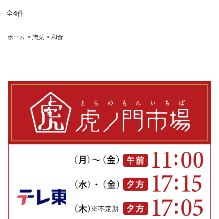
全
4
件
ホーム
>
惣菜
>
和食