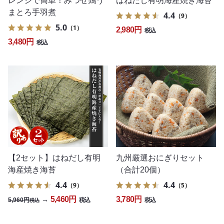
レンジで簡単！みつせ鶏う
はねだし有明海産焼き海苔
まとろ手羽煮
4.4
（9）
5.0
（1）
2,980円
税込
3,480円
税込
九州厳選おにぎりセット
【2セット】はねだし有明
（合計20個）
海産焼き海苔
4.4
4.4
（5）
（9）
3,780円
5,460円
→
5,960円
税込
税込
税込