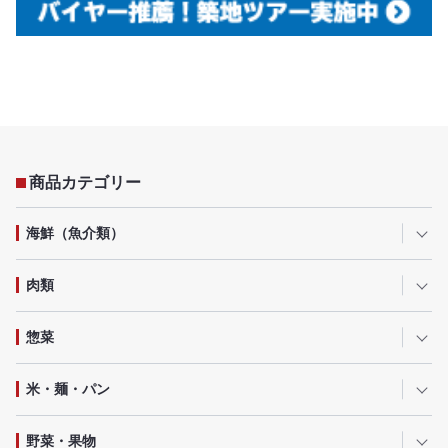
商品カテゴリー
海鮮（魚介類）
肉類
惣菜
米・麺・パン
野菜・果物