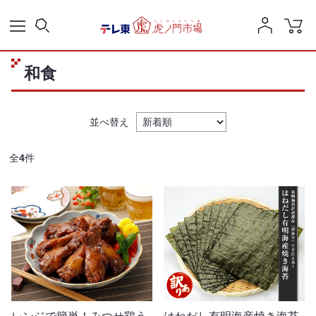
和食
並べ替え
全
4
件