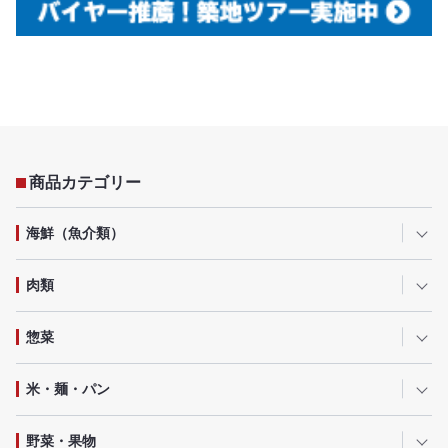
商品カテゴリー
海鮮（魚介類）
肉類
惣菜
米・麺・パン
野菜・果物