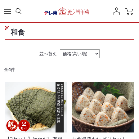
和食
並べ替え
全
4
件