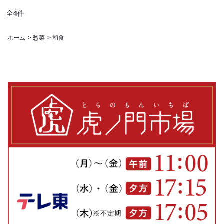
全
4
件
ホーム
>
惣菜
>
和食