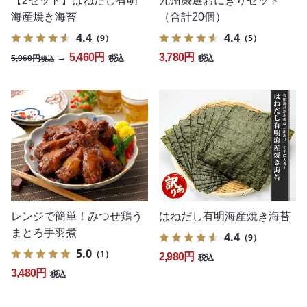
九州厳選おにぎりセット
【2セット】はねだし有明
（合計20個）
海産焼き海苔
4.4
4.4
（5）
（9）
3,780円
5,460円
→
5,960円
税込
税込
税込
レンジで簡単！みつせ鶏う
はねだし有明海産焼き海苔
まとろ手羽煮
4.4
（9）
5.0
（1）
2,980円
税込
3,480円
税込