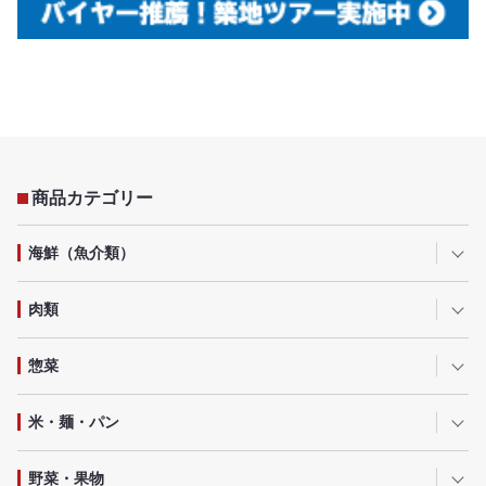
商品カテゴリー
海鮮（魚介類）
肉類
惣菜
米・麺・パン
野菜・果物