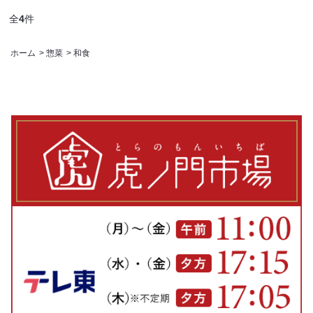
全
4
件
ホーム
>
惣菜
>
和食