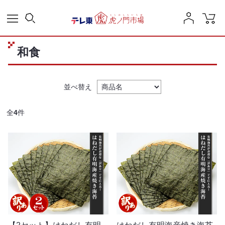
和食
並べ替え
全
4
件