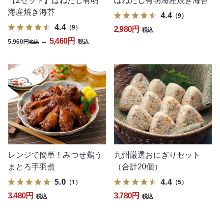
【2セット】はねだし有明
はねだし有明海産焼き海苔
海産焼き海苔
4.4
（9）
4.4
（9）
2,980円
税込
5,460円
→
5,960円
税込
税込
レンジで簡単！みつせ鶏う
九州厳選おにぎりセット
まとろ手羽煮
（合計20個）
5.0
4.4
（1）
（5）
3,480円
3,780円
税込
税込