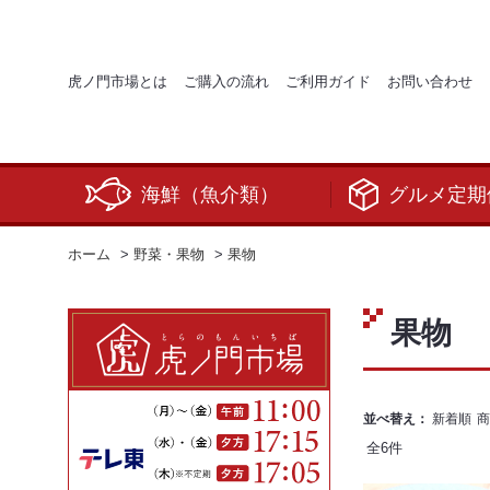
虎ノ門市場とは
ご購入の流れ
ご利用ガイド
お問い合わせ
海鮮（魚介類）
グルメ定期
ホーム
>
野菜・果物
>
果物
果物
並べ替え：
新着順
商
全
6
件