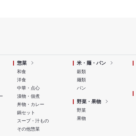
惣菜
米・麺・パン
和食
穀類
洋食
麺類
中華・点心
パン
ー
漬物・佃煮
野菜・果物
丼物・カレー
野菜
鍋セット
果物
スープ・汁もの
その他惣菜