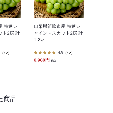
産 特選シ
山梨県笛吹市産 特選シ
ト2房 計
ャインマスカット2房 計
1.2㎏
9
4.9
（12）
（12）
6,980円
税込
た商品