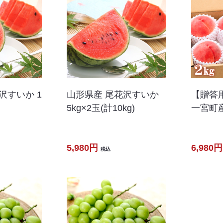
沢すいか 1
山形県産 尾花沢すいか
【贈答
5kg×2玉(計10kg)
一宮町産
5,980円
6,980円
税込