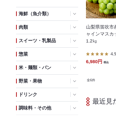
海鮮（魚介類）
山梨県笛吹市
肉類
ャインマスカッ
スイーツ・乳製品
1.2㎏
4.
惣菜
6,980円
税込
米・麺類・パン
全
6
件
野菜・果物
ドリンク
最近見
調味料・その他