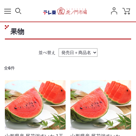
果物
並べ替え
全
6
件