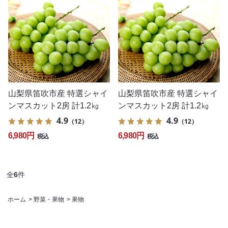
山梨県笛吹市産 特選シャイ
山梨県笛吹市産 特選シャイ
ンマスカット2房 計1.2㎏
ンマスカット2房 計1.2㎏
4.9
4.9
（12）
（12）
6,980円
6,980円
税込
税込
全
6
件
ホーム
>
野菜・果物
>
果物