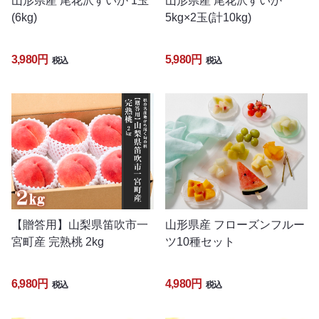
山形県産 尾花沢すいか 1玉
山形県産 尾花沢すいか
(6kg)
5kg×2玉(計10kg)
3,980円
5,980円
税込
税込
【贈答用】山梨県笛吹市一
山形県産 フローズンフルー
宮町産 完熟桃 2kg
ツ10種セット
6,980円
4,980円
税込
税込