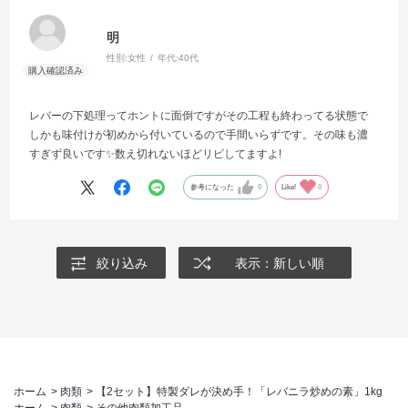
明
性別:
女性
年代:
40代
レバーの下処理ってホントに面倒ですがその工程も終わってる状態で
しかも味付けが初めから付いているので手間いらずです。その味も濃
すぎず良いです✨数え切れないほどリピしてますよ!
参考になった
0
Like!
0
絞り込み
表示：新しい順
ホーム
>
肉類
>
【2セット】特製ダレが決め手！「レバニラ炒めの素」1kg
ホーム
>
肉類
>
その他肉類加工品