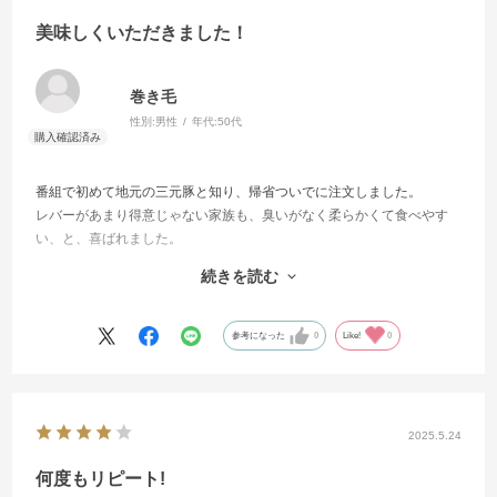
美味しくいただきました！
巻き毛
性別:
男性
年代:
50代
番組で初めて地元の三元豚と知り、帰省ついでに注文しました。
レバーがあまり得意じゃない家族も、臭いがなく柔らかくて食べやす
い、と、喜ばれました。
そのままだと少し薄味と感じましたが、レバーの美味しさを感じるに
続きを読む
は丁度いいのかなと思います。
ご馳走様でした。
参考になった
0
Like!
0
2025.5.24
何度もリピート!