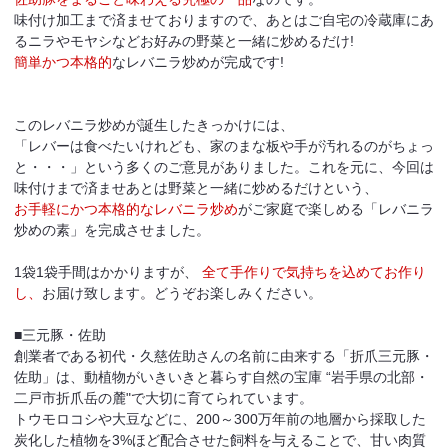
味付け加工まで済ませておりますので、あとはご自宅の冷蔵庫にあ
るニラやモヤシなどお好みの野菜と一緒に炒めるだけ!
簡単かつ本格的
なレバニラ炒めが完成です!
このレバニラ炒めが誕生したきっかけには、
「レバーは食べたいけれども、家のまな板や手が汚れるのがちょっ
と・・・」という多くのご意見がありました。これを元に、今回は
味付けまで済ませあとは野菜と一緒に炒めるだけという、
お手軽にかつ本格的なレバニラ炒め
がご家庭で楽しめる「レバニラ
炒めの素」を完成させました。
1袋1袋手間はかかりますが、
全て手作りで気持ちを込めてお作り
し、
お届け致します。どうぞお楽しみください。
■三元豚・佐助
創業者である初代・久慈佐助さんの名前に由来する「折爪三元豚・
佐助」は、動植物がいきいきと暮らす自然の宝庫 “岩手県の北部・
二戸市折爪岳の麓"で大切に育てられています。
トウモロコシや大豆などに、200～300万年前の地層から採取した
炭化した植物を3%ほど配合させた飼料を与えることで、甘い肉質