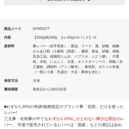
商品コード
DF065077
内容
【250g(肉190g、タレ60g)×4パック】×2
原材料
豚レバー（岩手県産）、醤油、ラード、酒、砂糖、味醂、
からあげ粉（小麦粉（国産）、澱粉、食塩、砂糖、胡椒、
乳加工品、植物性たん白、パプリカ、ぶどう糖）、片栗
粉、水飴、にんにく、生姜、オイスターソース、胡椒／加
工澱粉、調味料（アミノ酸等）、膨張剤、カラメル色素、
（一部に小麦・乳成分・大豆・豚肉を含む）
保存方法
冷凍
賞味期限
製造日から180日目安
■わずか1.25%の奇跡!銘柄指定のブランド豚「佐助」だけを使った
レバー!
三元豚・佐助豚の中でも
わずか1.25%しかとれない稀少な部位の
レ
バー。 市場で販売されているレバーは「国産」などの表記はあれ