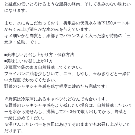
と融点の低いとろけるような脂身の豚肉、そして臭みのない味わい
になります。
また、水にもこだわっており、折爪岳の伏流水を地下150メートル
からくみ上げ清らかな水のみを与えています。
キメ細やかな肉質と、細部までバランスよく入った脂が特徴の「三
元豚・佐助」です。
■美味しいお召し上がり方・保存方法
■美味しいお召し上がり方
冷蔵庫で袋のまま自然解凍してください。
フライパンに油を少しひいて、ニラ、もやし、玉ねぎなどと一緒に
中火程度で炒めてください。
野菜のシャキシャキ感を残す程度に炒めたら完成です!
※野菜は冷蔵庫にあるキャベツなどなんでも合います。
※野菜のシャキシャキ感をより残したい場合は、自然解凍したレバ
ーを水から湯せんし、沸騰して2～3分で取り出してから、野菜と
一緒に炒めてくだい。
※湯せんしたレバーをお皿にあけてそのままでもお召し上がりいた
だけます。