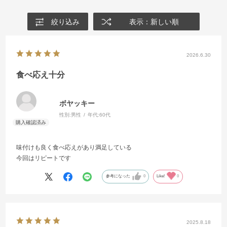
絞り込み
表示：新しい順
2026.6.30
食べ応え十分
ボヤッキー
性別:
男性
年代:
60代
味付けも良く食べ応えがあり満足している
今回はリピートです
参考になった
0
Like!
0
2025.8.18