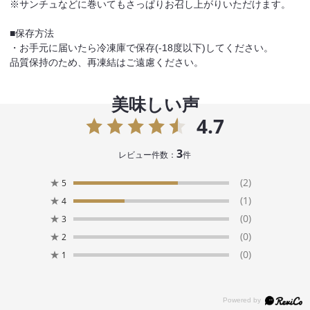
※サンチュなどに巻いてもさっぱりお召し上がりいただけます。
■保存方法
・お手元に届いたら冷凍庫で保存(-18度以下)してください。
品質保持のため、再凍結はご遠慮ください。
美味しい声
4.7
3
レビュー件数：
件
★
(2)
5
★
(1)
4
★
(0)
3
★
(0)
2
★
(0)
1