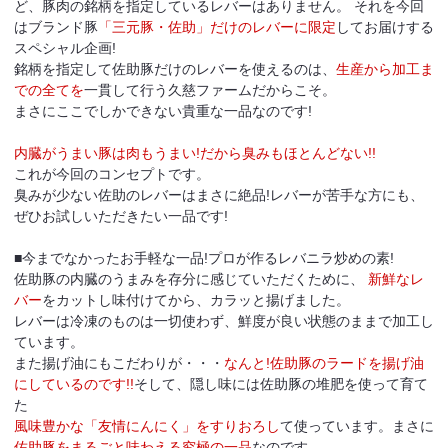
ど、豚肉の銘柄を指定しているレバーはありません。 それを今回
はブランド豚
「三元豚・佐助」だけのレバーに限定
してお届けする
スペシャル企画!
銘柄を指定して佐助豚だけのレバーを使えるのは、
生産から加工ま
での全てを
一貫して行う久慈ファームだからこそ。
まさにここでしかできない貴重な一品なのです!
内臓がうまい豚は肉もうまい!だから臭みもほとんどない!!
これが今回のコンセプトです。
臭みが少ない佐助のレバーはまさに絶品!レバーが苦手な方にも、
ぜひお試しいただきたい一品です!
■今までなかったお手軽な一品!プロが作るレバニラ炒めの素!
佐助豚の内臓のうまみを存分に感じていただくために、
新鮮なレ
バー
をカットし味付けてから、カラッと揚げました。
レバーは冷凍のものは一切使わず、鮮度が良い状態のままで加工し
ています。
また揚げ油にもこだわりが・・・
なんと!佐助豚のラードを揚げ油
にしているのです!!
そして、隠し味には佐助豚の堆肥を使って育て
た
風味豊かな「友情にんにく」をすりおろし
て使っています。まさに
佐助豚をまるごと味わえる究極の一品
なのです。