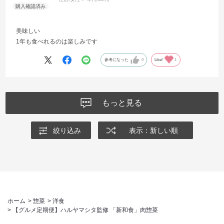
美味しい
1年も食べれるのは楽しみです
参考になった
0
Like!
1
もっと見る
絞り込み
表示：新しい順
ホーム
>
惣菜
>
洋食
>
【グルメ定期便】ハルヤマシタ監修 「新和食」肉惣菜