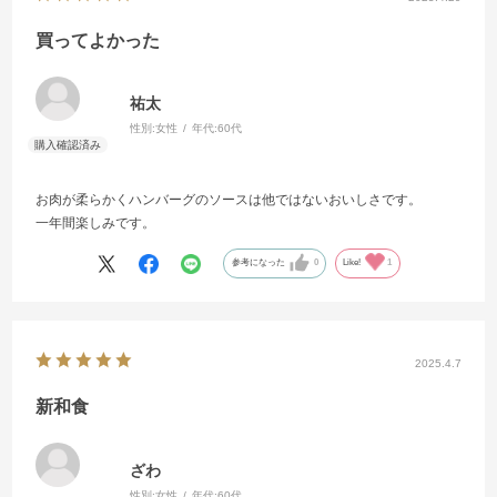
買ってよかった
祐太
性別:
女性
年代:
60代
お肉が柔らかくハンバーグのソースは他ではないおいしさです。
一年間楽しみです。
参考になった
0
Like!
1
2025.4.7
新和食
ざわ
性別:
女性
年代:
60代