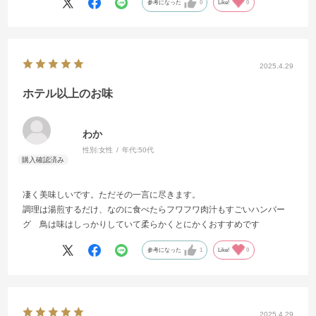
参考になった
0
Like!
0
2025.4.29
ホテル以上のお味
わか
性別:
女性
年代:
50代
凄く美味しいです。ただその一言に尽きます。
調理は湯煎するだけ、なのに食べたらフワフワ肉汁もすごいハンバー
グ 鳥は味はしっかりしていて柔らかくとにかくおすすめです
参考になった
1
Like!
0
2025.4.29