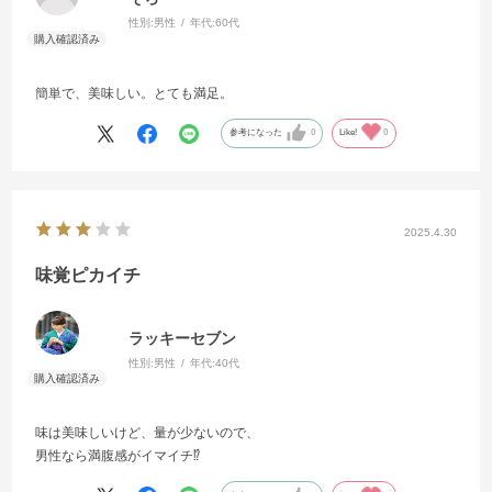
性別:
男性
年代:
60代
簡単で、美味しい。とても満足。
参考になった
0
Like!
0
2025.4.30
味覚ピカイチ
ラッキーセブン
性別:
男性
年代:
40代
味は美味しいけど、量が少ないので、
男性なら満腹感がイマイチ⁉️