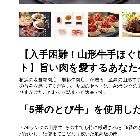
【入手困難！山形牛手ほぐ
ト】旨い肉を愛するあなた
横浜の老舗精肉店「加藤牛肉店」が贈る、至高の
山形牛
の旨みを感じてください。今回のセットは、
A5ランクの
ひまかけたこだわりが詰まった逸品です。
「5番のとび牛」を使用し
・A5ランクの山形牛: その中でも特に厳選された「5番
頭買いし、細部までこだわり抜いた最高級の肉。