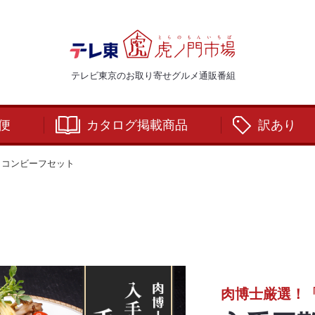
テレビ東京のお取り寄せグルメ通販番組
便
カタログ掲載商品
訳あり
しコンビーフセット
肉博士厳選！