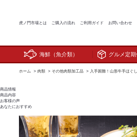
虎ノ門市場とは
ご購入の流れ
ご利用ガイド
お問い合わせ
海鮮（魚介類）
グルメ定期
ホーム
>
肉類
>
その他肉類加工品
>
入手困難！山形牛手ほぐ
商品情報
商品内容
お客様の声
あなたにおすすめ