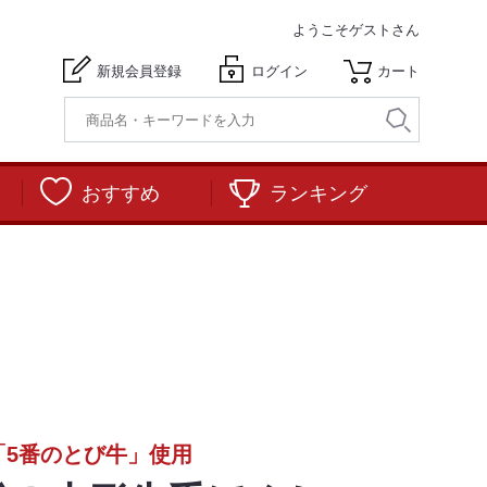
ようこそ
ゲストさん
新規会員登録
ログイン
カート
おすすめ
ランキング
「5番のとび牛」使用