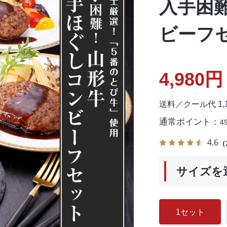
入手困
ビーフ
4,980円
送料／クール代 1
通常ポイント：
4
4.6
（
サイズを
1セット