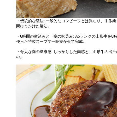
・伝統的な製法: 一般的なコンビーフとは異なり、
手作業
間ひまかけた製法。
・8時間の煮込みと一晩の味染み: A5ランクの山形牛を
使った特製スープで一晩寝かせて完成。
・骨太な肉の繊維感: しっかりした肉感と、山形牛の出
の。