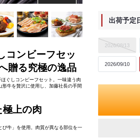
出荷予定
2026/08/13
しコンビーフセッ
2026/09/10
へ贈る究極の逸品
手ほぐしコンビーフセット
。一味違う肉
山形牛
を贅沢に使用し、加藤社長の手間
た極上の肉
のとび牛」を使用。肉質が異なる部位を一