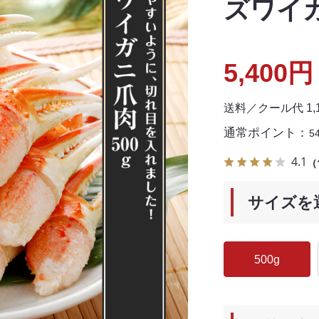
ズワイガ
5,400円
送料／クール代 1
通常ポイント：
5
4.1
（
サイズを
500g