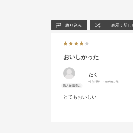
絞り込み
表示：新し
おいしかった
たく
性別:
男性
年代:
60代
とてもおいしい