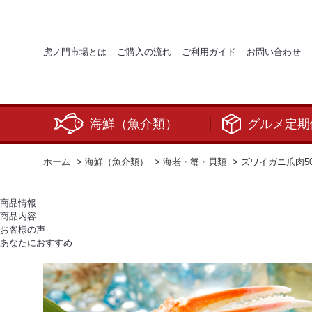
虎ノ門市場とは
ご購入の流れ
ご利用ガイド
お問い合わせ
海鮮（魚介類）
グルメ定期
ホーム
>
海鮮（魚介類）
>
海老・蟹・貝類
>
ズワイガニ爪肉50
商品情報
商品内容
お客様の声
あなたにおすすめ