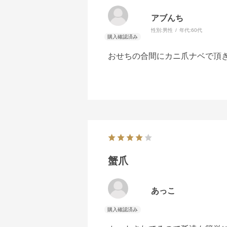
アブんち
性別:
男性
年代:
60代
おせちの合間にカニ爪ナベで頂
蟹爪
あっこ