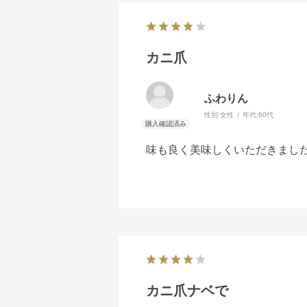
カニ爪
ふわりん
性別:
女性
年代:
60代
味も良く美味しくいただきまし
カニ爪ナベで