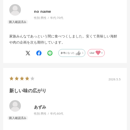
no name
性別:
男性
年代:
70代
家族みんなであっという間に食べつくしました。安くて美味しい海鮮
や肉の企画を次も期待しています。
参考になった
1
Like!
0
2026.5.5
新しい味の広がり
あずみ
性別:
男性
年代:
60代