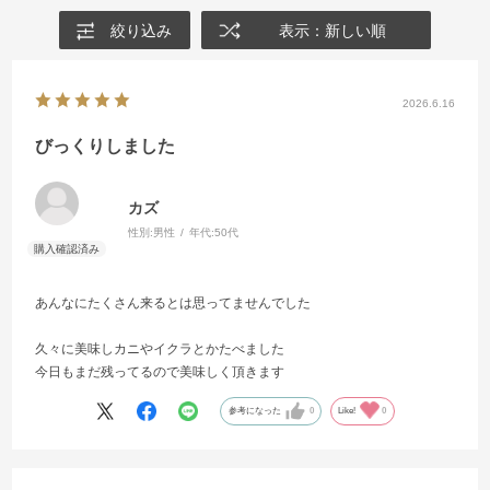
絞り込み
表示：新しい順
2026.6.16
びっくりしました
カズ
性別:
男性
年代:
50代
あんなにたくさん来るとは思ってませんでした
久々に美味しカニやイクラとかたべました
今日もまだ残ってるので美味しく頂きます
参考になった
0
Like!
0