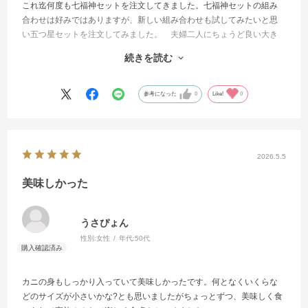
これ迄何度も七福神セットを注文してきました。七福神セットの組み
合わせは好みではありますが、新しい組み合わせも試してみたいと思
い五つ星セットを注文してみました。 夫婦二人にちょうど良い大き
さの蟹やいくらは五つ星セットにも入っています。 それに加えてえ
続きを読む
んがわ飛魚卵という新しい味も広がってとても良かったです。 七福
神セットで唯一ちょっと不満だった松前漬けは、数の子松前漬けとグ
レードアップしていましたが、個人の好みとしてこれが明太子とか小
参考になった
0
Like!
0
柱とかだったら良かったのになあ、と思いました。 いずれにせよ新
しい組み合わせで新しい味の広がりが楽しめるので、また新しいセッ
トが提供されるのを楽しみにしています。
2026.5.5
美味しかった
うさぴょん
性別:
女性
年代:
50代
カニの身もしっかり入っていて美味しかったです。何となくいくらな
どのサイズが小さいかな?とも思いましたがちょっとずつ、美味しく食