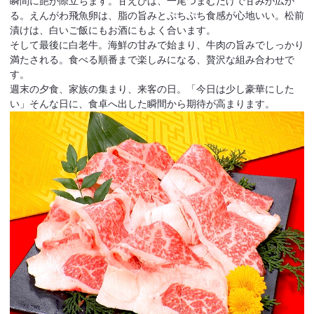
瞬間に艶が際立ちます。甘えびは、一尾つまむだけで甘みが広が
る。えんがわ飛魚卵は、脂の旨みとぷちぷち食感が心地いい。松前
漬けは、白いご飯にもお酒にもよく合います。
そして最後に白老牛。海鮮の甘みで始まり、牛肉の旨みでしっかり
満たされる。食べる順番まで楽しみになる、贅沢な組み合わせで
す。
週末の夕食、家族の集まり、来客の日。「今日は少し豪華にした
い」そんな日に、食卓へ出した瞬間から期待が高まります。