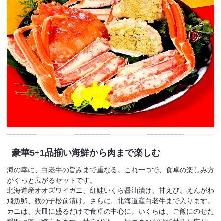
豪華5+1品揃い
海鮮から肉まで楽しむ
海の幸に、白老牛の旨みまで重なる。これ一つで、食卓の楽しみ方
がぐっと広がるセットです。
北海道産オオズワイガニ、紅鮭いくら醤油漬け、甘えび。えんがわ
飛魚卵、数の子松前漬け。さらに、北海道産白老牛まで入ります。
カニは、大皿に盛るだけで食卓の中心に。いくらは、ご飯にのせた