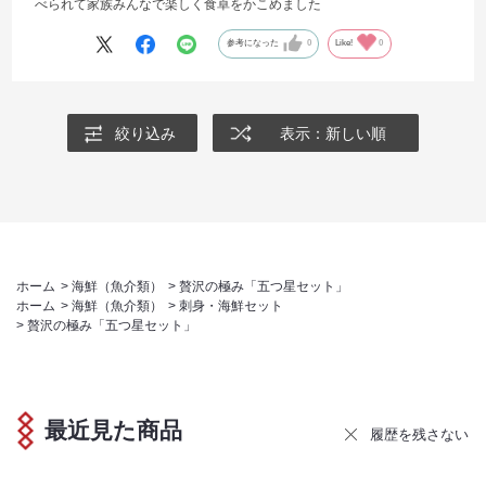
べられて家族みんなで楽しく食卓をかこめました
参考になった
0
Like!
0
絞り込み
表示：新しい順
ホーム
>
海鮮（魚介類）
>
贅沢の極み「五つ星セット」
ホーム
>
海鮮（魚介類）
>
刺身・海鮮セット
>
贅沢の極み「五つ星セット」
最近見た商品
履歴を残さない