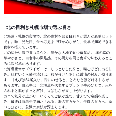
北の目利き
札幌市場で選ぶ旨さ
北海道・札幌の市場で、北の食材を知る目利きが選んだ豪華セット
です。味、見た目、食べ応えまで確かめながら、食卓で満足できる
食材を揃えています。
北の冷たい海で育つ魚介と、豊かな大地で育つ畜産品。 海の幸の
華やかさと、白老牛の満足感。その両方を同じ食卓で味わえるとこ
ろに贅沢感があります。
北海道産オオズワイガニは、しっとりした身と、噛むほどに出る甘
み。紅鮭いくら醤油漬けは、粒が弾けたあとに醤油の旨みが残りま
す。甘えびは54尾入り。舌にのせると、とろりとほどける甘さが
あります。白老牛は、北海道を代表するブランド牛のひとつ。火を
入れると脂がすっと溶け、香ばしさが立ち上がります。
カニで気分が上がり、いくらでご飯が進む。甘えびで余韻を楽し
み、最後は白老牛で満たされる。海の甘みから、牛肉の旨みへ。食
べるほどに、贅沢の余韻が深まります。