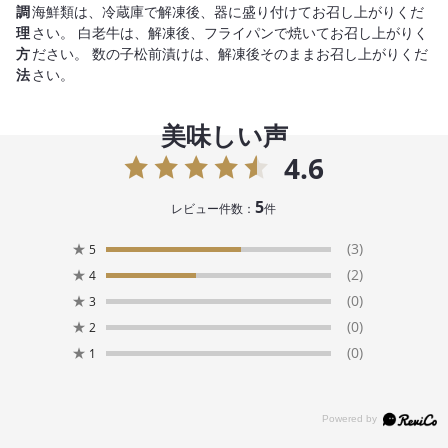
調
海鮮類は、冷蔵庫で解凍後、器に盛り付けてお召し上がりくだ
理
さい。 白老牛は、解凍後、フライパンで焼いてお召し上がりく
方
ださい。 数の子松前漬けは、解凍後そのままお召し上がりくだ
法
さい。
美味しい声
4.6
5
レビュー件数：
件
★
(3)
5
★
(2)
4
★
(0)
3
★
(0)
2
★
(0)
1