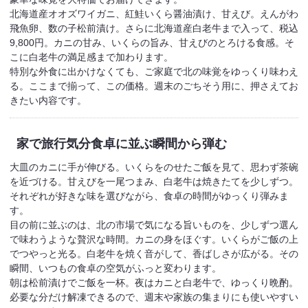
北海道産オオズワイガニ、紅鮭いくら醤油漬け、甘えび。えんがわ
飛魚卵、数の子松前漬け。さらに北海道産白老牛まで入って、税込
9,800円。カニの甘み、いくらの旨み、甘えびのとろける食感。そ
こに白老牛の満足感まで加わります。
特別な外食に出かけなくても、ご家庭で北の味覚をゆっくり味わえ
る。ここまで揃って、この価格。週末のごちそう用に、押さえてお
きたい内容です。
家で旅行気分
食卓に並ぶ瞬間から弾む
大皿のカニに手が伸びる。いくらをのせたご飯を見て、思わず茶碗
を近づける。甘えびを一尾つまみ、白老牛は焼きたてを少しずつ。
それぞれが好きな味を選びながら、食卓の時間がゆっくり弾みま
す。
目の前に並ぶのは、北の市場で気になる旨いものを、少しずつ選ん
で味わうような贅沢な時間。カニの身をほぐす。いくらがご飯の上
でつやっと光る。白老牛を焼く音がして、香ばしさが広がる。その
瞬間、いつもの食卓の空気がふっと変わります。
朝は松前漬けでご飯を一杯。夜はカニと白老牛で、ゆっくり晩酌。
必要な分だけ解凍できるので、週末や家族の集まりにも使いやすい