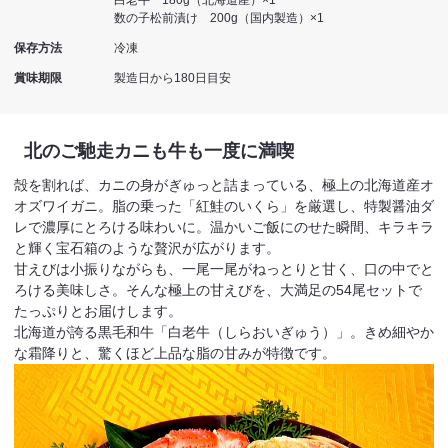
数の子松前漬け 200g（国内製造）×1
保存方法
冷凍
賞味期限
製造日から180日目安
北のご馳走
カニも牛も一度に満喫
殻を割れば、カニの身がぎゅっと詰まっている、極上の北海道産オ
オズワイガニ。脂の乗った「紅鮭のいくら」を厳選し、特製醤油ダ
レで濃厚にとろける味わいに。温かいご飯にのせた瞬間、キラキラ
と輝く宝石箱のような贅沢が広がります。
甘えびは小振りながらも、一尾一尾がねっとりと甘く、口の中でと
ろける美味しさ。そんな極上の甘えびを、大満足の54尾セットで
たっぷりとお届けします。
北海道が誇る黒毛和牛「白老牛（しらおいぎゅう）」。きめ細やか
な霜降りと、驚くほど上品な脂の甘みが特徴です。