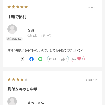
2025.7.1
手軽で便利
なお
性別:
女性
年代:
60代
具材を用意する手間がないので、とても手軽で美味しいです。
参考になった
0
Like!
0
2023.7.31
具付き冷やし中華
まっちゃん