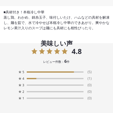
■具材付き！本格冷し中華
蒸し鶏、わかめ、錦糸玉子、味付しいたけ、ハムなどの具材を解凍
し、麺を茹で、水で冷やせば本格冷し中華のできあがり。爽やかな
レモン果汁入りのスープは麺にも具材にも相性ぴったり。
美味しい声
4.8
6
レビュー件数：
件
★
(5)
5
★
(1)
4
★
(0)
3
★
(0)
2
★
(0)
1