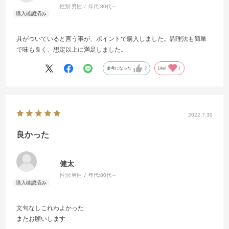
性別:
男性
年代:
80代～
具がついていると言う事が、ポイントで購入しました。調理法も簡単
で味も良く、想定以上に満足しました。
参考になった
2
Like!
1
2022.7.30
良かった
健太
性別:
男性
年代:
80代～
文句なしこれわよかった
またお願いします