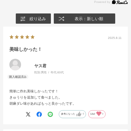
絞り込み
表示：新しい順
2025.8.11
美味しかった！
ヤス君
性別:
男性
年代:
60代
簡単に作れ美味しかったです！
きゅうりを追加して食べました。
胡麻ダレ味があればもっと良かったです。
参考になった
0
Like!
0