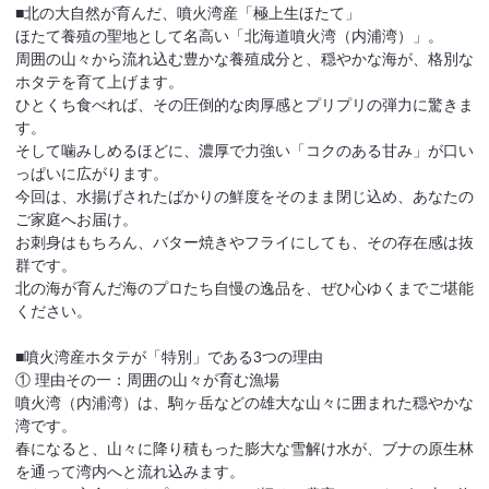
■北の大自然が育んだ、噴火湾産「極上生ほたて」
ほたて養殖の聖地として名高い「北海道噴火湾（内浦湾）」。
周囲の山々から流れ込む豊かな養殖成分と、穏やかな海が、格別な
ホタテを育て上げます。
ひとくち食べれば、その圧倒的な肉厚感とプリプリの弾力に驚きま
す。
そして噛みしめるほどに、濃厚で力強い「コクのある甘み」が口い
っぱいに広がります。
今回は、水揚げされたばかりの鮮度をそのまま閉じ込め、あなたの
ご家庭へお届け。
お刺身はもちろん、バター焼きやフライにしても、その存在感は抜
群です。
北の海が育んだ海のプロたち自慢の逸品を、ぜひ心ゆくまでご堪能
ください。
■噴火湾産ホタテが「特別」である3つの理由
① 理由その一：周囲の山々が育む漁場
噴火湾（内浦湾）は、駒ヶ岳などの雄大な山々に囲まれた穏やかな
湾です。
春になると、山々に降り積もった膨大な雪解け水が、ブナの原生林
を通って湾内へと流れ込みます。