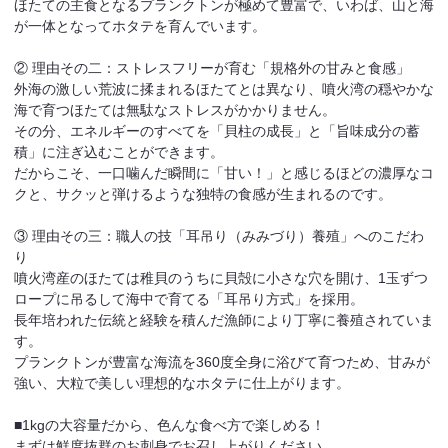
ほたての主食となるプランクトンが極めて豊富で、いわば、山と海
が一体となってホタテを育んでいます。
② 理由その二：ストレスフリーが育む「規格外の甘みと食感」
外海の激しい荒波に揉まれるほたてとは異なり、噴火湾の穏やかな
海で育つほたては無駄なストレスがかかりません。
その分、エネルギーのすべてを「貝柱の成長」と「旨味成分の蓄
積」に注ぎ込むことができます。
だからこそ、一口噛んだ瞬間に「甘い！」と感じるほどの濃厚なコ
クと、サクッと弾けるような独特の食感が生まれるのです。
③ 理由その三：職人の技「耳吊り（みみづり）養殖」へのこだわ
り
噴火湾産のほたては稚貝のうちに貝殻に小さな穴を開け、1玉ずつ
ロープに吊るして海中で育てる「耳吊り方式」を採用。
長年培われた伝統と経験を積んだ漁師により丁寧に養殖されていま
す。
プランクトンが豊富な海流を360度全身に浴びて育つため、甘みが
強い、大粒で美しい理想的なホタテに仕上がります。
■1kgの大容量だから、色んな食べ方で楽しめる！
まずは鮮度抜群のお刺身でお召し上がりください。