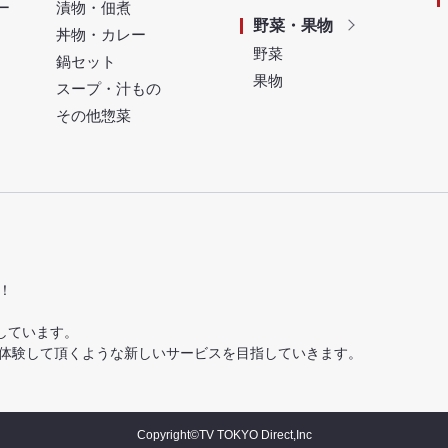
ー
漬物・佃煮
野菜・果物
丼物・カレー
野菜
鍋セット
果物
スープ・汁もの
その他惣菜
！
しています。
体験して頂くような新しいサービスを目指していきます。
Copyright©TV TOKYO Direct,Inc