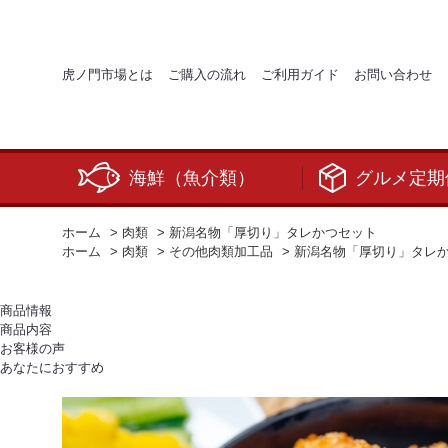
虎ノ門市場とは
ご購入の流れ
ご利用ガイド
お問い合わせ
海鮮（魚介類）
グルメ定期
ホーム
>
肉類
>
新潟名物「厚切り」タレかつセット
ホーム
>
肉類
>
その他肉類加工品
>
新潟名物「厚切り」タレ
商品情報
商品内容
お客様の声
あなたにおすすめ