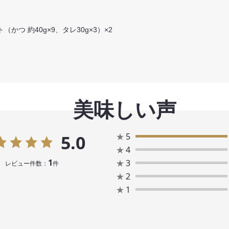
つ 約40g×9、タレ30g×3）×2
美味しい声
★
5
5.0
★
4
1
★
3
レビュー件数：
件
★
2
★
1