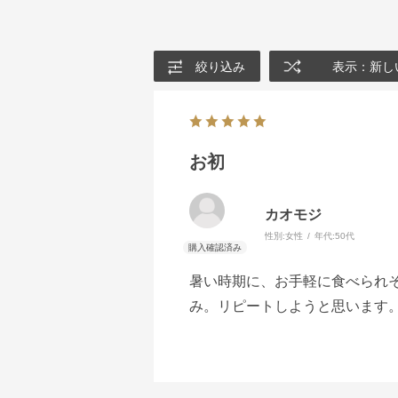
絞り込み
表示：新し
お初
カオモジ
性別:
女性
年代:
50代
暑い時期に、お手軽に食べられ
み。リピートしようと思います