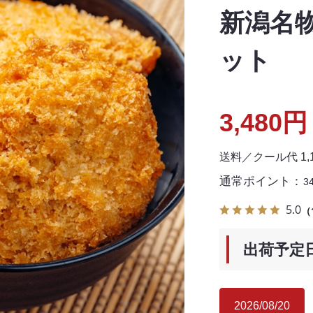
新潟名
ット
3,480円
送料／クール代 1
通常ポイント：
3
5.0
（
出荷予定
2026/08/20