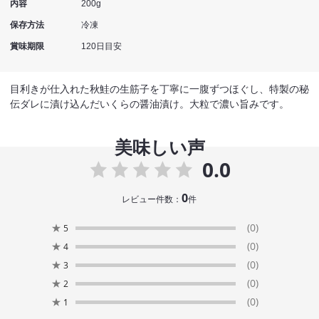
内容
200g
保存方法
冷凍
賞味期限
120日目安
目利きが仕入れた秋鮭の生筋子を丁寧に一腹ずつほぐし、特製の秘
伝ダレに漬け込んだいくらの醤油漬け。大粒で濃い旨みです。
美味しい声
0.0
0
レビュー件数：
件
★
(0)
5
★
(0)
4
★
(0)
3
★
(0)
2
★
(0)
1