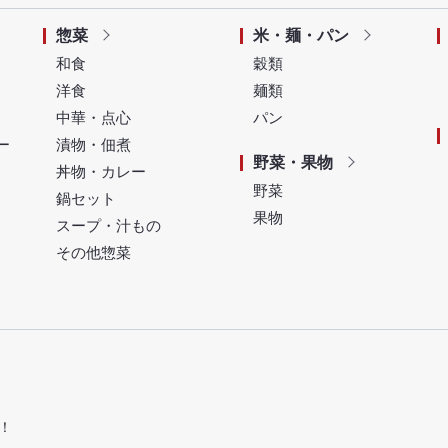
惣菜
米・麺・パン
和食
穀類
洋食
麺類
中華・点心
パン
ー
漬物・佃煮
野菜・果物
丼物・カレー
野菜
鍋セット
果物
スープ・汁もの
その他惣菜
！