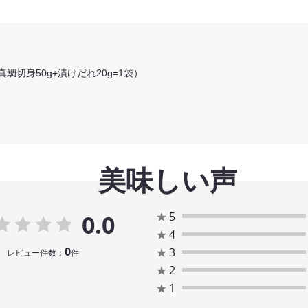
真鯛切身50g+漬けだれ20g=1袋）
美味しい声
★
5
0.0
★
4
0
★
3
レビュー件数：
件
★
2
★
1