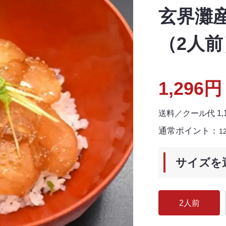
玄界灘
（2人前
1,296円
送料／クール代 1
通常ポイント：
1
サイズを
2人前