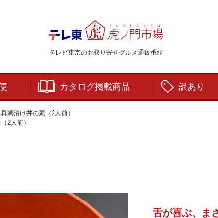
テレビ東京のお取り寄せグルメ通販番組
便
カタログ掲載商品
訳あり
真鯛漬け丼の素（2人前）
（2人前）
舌が喜ぶ、ま