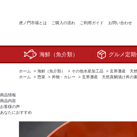
虎ノ門市場とは
ご購入の流れ
ご利用ガイド
お問い合わせ
海鮮（魚介類）
グルメ定期
ホーム
>
海鮮（魚介類）
>
その他水産加工品
>
玄界灘産 天然
ホーム
>
惣菜
>
丼物・カレー
>
玄界灘産 天然真鯛漬け丼の素
商品情報
商品内容
お客様の声
あなたにおすすめ