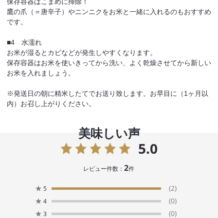
保存容器はこまめに掃除！
鷹の爪（＝唐辛子）やニンニクをお米と一緒に入れるのもおすすめ
です。
■4 水濡れ
お米が湿るとカビなどが発生しやすくなります。
保存容器はお米を使いきってから洗い、よく乾燥させてから新しい
お米を入れましょう。
※発送日の朝に精米したてでお送り致します。お早目に（1ヶ月以
内）お召し上がりください。
美味しい声
5.0
2
レビュー件数：
件
★
(2)
5
★
(0)
4
★
(0)
3