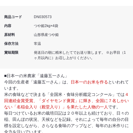
商品コード
DN030573
内容
つや姫2kg×4袋
原材料
山形県産つや姫
保存方法
常温
賞味期限
発送日の朝に精米したてでお送り致します。 ※お早目（1
ヶ月以内に）お召し上がりください。
■日本一の米農家「遠藤五一さん」
今回の生産者「遠藤五一さん」は、
日本一のお米を作る
といわれて
います。
米の食味などで決まる「全国米・食味分析鑑定コンクール」では
４
回連続金賞受賞、「ダイヤモンド褒賞」に輝き、全国に７名しかい
ない「名稲会入り（殿堂入り）」を果たした人物の一人
です。
毎日つけているお米の栽培日記は２０年以上も続けており、日々の
稲、田んぼの状況、天候などを記録。それによって毎年の自分の目
標を設定しながら、さらなる食味のアップなど、毎年のお米作りに
全力を注いでいます。