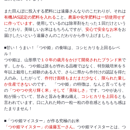
また田んぼに投入する肥料には遠藤さんなりのこだわりが。それは
有機JAS認定の肥料を入れる
こと。
農薬や化学肥料は一切使用せず
に作っています
。使用しているのは除草剤をたった１回だけという
こだわり。美味しいお米はもちろんですが、
安心で安全なお米
をお
届けしたいという遠藤さんのこだわりから作り上げました。
■甘い！うまい！「つや姫」の食味は、コシヒカリを上回るレベ
ル！
つや姫は、山形県で
１０年の歳月をかけて開発されたブランド米
で
す。しかも、つや姫は誰もが作れる品種ではなく、特別栽培米を５
年以上栽培した経験のある人で、さらに県から作付けの認証を得た
人のみ。したがって、
作付け面積もまだまだ少なく、限られた量し
か生産できない
のです。 「つや姫」の特徴は、なんと言ってもそ
の
「つやつや光り輝く米」そして「美味しさ」
です。つやがあり、
粒が揃っていて、甘みと旨みを兼ね備え、
コシヒカリを上回る
とも
言われています。口に入れた時の一粒一粒の存在感ともちもち感は
たまりません！
■「つや姫マイスター」が作る究極のお米
「つや姫マイスター」の遠藤五一さん。
つや姫マイスターとは、つ