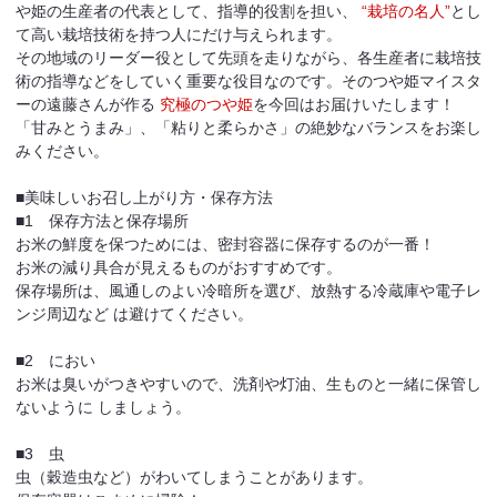
や姫の生産者の代表として、指導的役割を担い、
“栽培の名人”
とし
て高い栽培技術を持つ人にだけ与えられます。
その地域のリーダー役として先頭を走りながら、各生産者に栽培技
術の指導などをしていく重要な役目なのです。そのつや姫マイスタ
ーの遠藤さんが作る
究極のつや姫
を今回はお届けいたします！
「甘みとうまみ」、「粘りと柔らかさ」の絶妙なバランスをお楽し
みください。
■美味しいお召し上がり方・保存方法
■1 保存方法と保存場所
お米の鮮度を保つためには、密封容器に保存するのが一番！
お米の減り具合が見えるものがおすすめです。
保存場所は、風通しのよい冷暗所を選び、放熱する冷蔵庫や電子レ
ンジ周辺など は避けてください。
■2 におい
お米は臭いがつきやすいので、洗剤や灯油、生ものと一緒に保管し
ないように しましょう。
■3 虫
虫（穀造虫など）がわいてしまうことがあります。