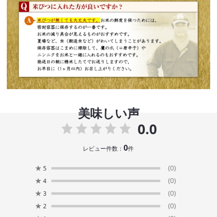
美味しい声
0.0
0
レビュー件数：
件
★
(0)
5
★
(0)
4
★
(0)
3
★
(0)
2