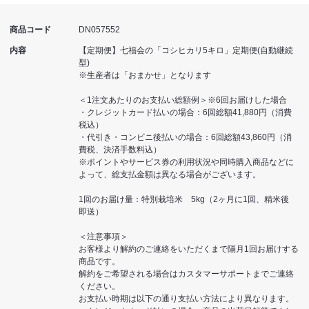
商品コード
DN057552
内容
【定期便】七福会の「コシヒカリ5キロ」定期便(自動継続
型)
※生産者は「おまかせ」となります
＜1注文あたりのお支払い総額例＞※6回お届けした場合
・クレジットカード払いの場合：6回総額41,880円（消費
税込）
・代引き・コンビニ後払いの場合：6回総額43,860円（消
費税、決済手数料込）
※ポイントやサービス券の利用状況や同時購入商品などに
よって、総支払金額は異なる場合がございます。
1回のお届け量：特別栽培米 5kg（2ヶ月に1回、精米後
即送）
＜注意事項＞
お客様より解約のご連絡をいただくまで隔月1回お届けする
商品です。
解約をご希望される場合はカスタマーサポートまでご連絡
ください。
お支払い時期は以下の通り支払い方法により異なります。