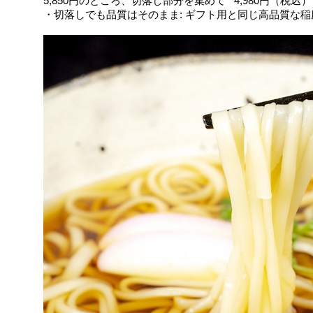
5,850円のところ、切落し部分を集めて**4,980円（税込
・切落しでも品質はそのまま: ギフト用と同じ高品質な