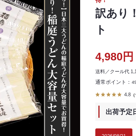
得！
訳あり
ト
4,980円
送料／クール代 1
通常ポイント：
4
4.8
（
出荷予定