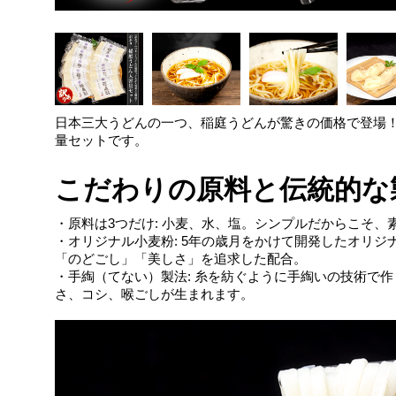
日本三大うどんの一つ、
稲庭うどん
が驚きの価格で登場
量セットです。
こだわりの原料と伝統的な
・原料は3つだけ: 小麦、水、塩。シンプルだからこそ、
・オリジナル小麦粉: 5年の歳月をかけて開発したオリ
「のどごし」「美しさ」を追求した配合。
・手綯（てない）製法: 糸を紡ぐように手綯いの技術で
さ、コシ、喉ごしが生まれます。