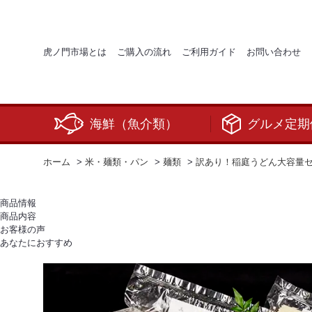
虎ノ門市場とは
ご購入の流れ
ご利用ガイド
お問い合わせ
海鮮（魚介類）
グルメ定期
ホーム
>
米・麺類・パン
>
麺類
>
訳あり！稲庭うどん大容量
商品情報
商品内容
お客様の声
あなたにおすすめ