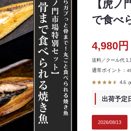
【虎ノ
で食べ
4,980円
送料／クール代 1
通常ポイント：
4
4.6
（
出荷予定
2026/08/13